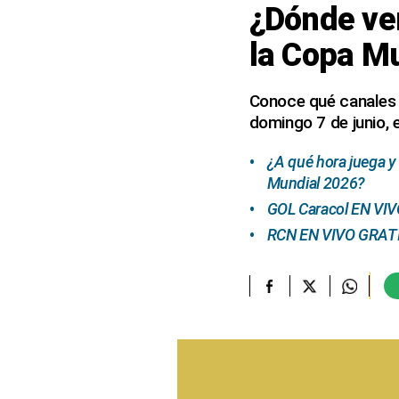
¿Dónde ve
elcomercio.pe
la Copa M
Términos
Y
Condiciones
Conoce qué canales 
De
domingo 7 de junio,
Uso
Oficinas
¿A qué hora juega y
Concesionarias
Mundial 2026?
Principios
GOL Caracol EN VIVO
Rectores
RCN EN VIVO GRATIS 
Buenas
Prácticas
Políticas
De
Privacidad
Política
Integrada
De
Gestión