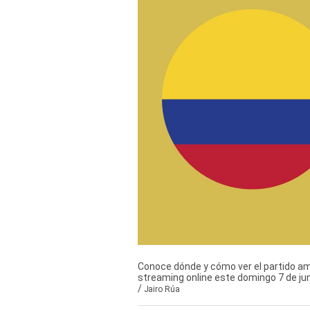
Derechos
Arco
Política
De
Cookies
Conoce dónde y cómo ver el partido ami
streaming online este domingo 7 de ju
/
Jairo Rúa