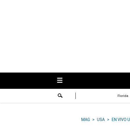
USA
Respuestas
Fama
Historias
Data
Videos
Recetas
Florida
Virales
Lo último
MAG
>
USA
>
EN VIVO 
Volver a El Comercio