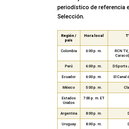
periodístico de referencia 
Selección.
Región /
Hora local
T
país
Colombia
6:00 p. m.
RCN TV, 
Caracol
Perú
6:00 p. m.
DSports 
Ecuador
6:00 p. m.
El Canal 
México
5:00 p. m.
Cl
Estados
7:00 p. m. ET
Unidos
Argentina
8:00 p. m.
Uruguay
8:00 p. m.