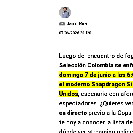
Jairo Rúa
07/06/2026 20H20
Luego del encuentro de fog
Selección Colombia se enf
domingo 7 de junio a las 6
el moderno Snapdragon St
Unidos
, escenario con afor
espectadores. ¿Quieres
ver
en directo
previo a la Copa
te doy a conocer la lista d
dónde ver streaming online