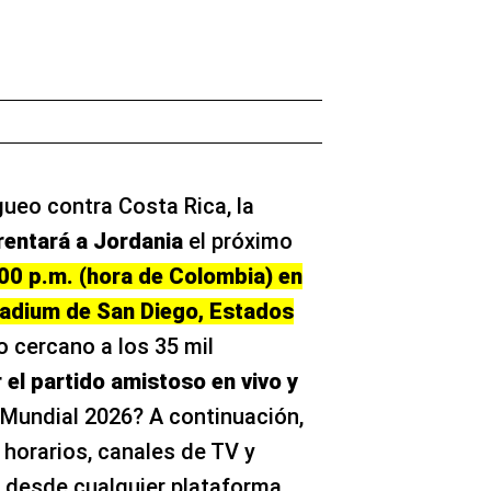
ueo contra Costa Rica, la
rentará a Jordania
el próximo
:00 p.m. (hora de Colombia) en
adium de San Diego, Estados
o cercano a los 35 mil
 el partido amistoso en vivo y
 Mundial 2026? A continuación,
e horarios, canales de TV y
 desde cualquier plataforma