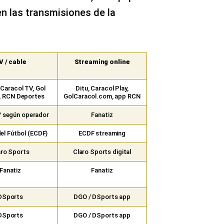
en las transmisiones de la
V / cable
Streaming online
Caracol TV, Gol
Ditu, Caracol Play,
, RCN Deportes
GolCaracol.com, app RCN
/ según operador
Fanatiz
del Fútbol (ECDF)
ECDF streaming
aro Sports
Claro Sports digital
Fanatiz
Fanatiz
DSports
DGO / DSports app
DSports
DGO / DSports app