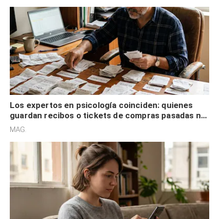
Los expertos en psicología coinciden: quienes
guardan recibos o tickets de compras pasadas no
son acumuladores, sino que tienen necesidad de
MAG.
control