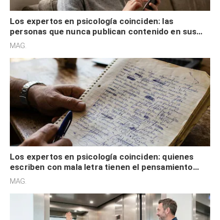
Los expertos en psicología coinciden: las
personas que nunca publican contenido en sus
redes sociales no pretenden buscar validación
MAG.
externa
Los expertos en psicología coinciden: quienes
escriben con mala letra tienen el pensamiento
acelerado y no lo hacen por desinterés
MAG.