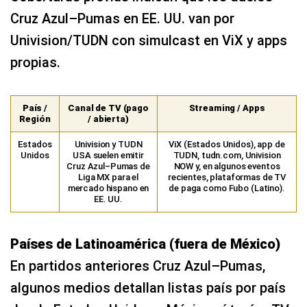
Cruz Azul–Pumas en EE. UU. van por
Univision/TUDN con simulcast en ViX y apps
propias.
País /
Canal de TV (pago
Streaming / Apps
Región
/ abierta)
Estados
Univision y TUDN
ViX (Estados Unidos), app de
Unidos
USA suelen emitir
TUDN, tudn.com, Univision
Cruz Azul–Pumas de
NOW y, en algunos eventos
Liga MX para el
recientes, plataformas de TV
mercado hispano en
de paga como Fubo (Latino).
EE. UU.
Países de Latinoamérica (fuera de México)
En partidos anteriores Cruz Azul–Pumas,
algunos medios detallan listas país por país