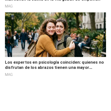
cognitiva, gratitud y no solo tienen autocontrol
MAG.
Los expertos en psicología coinciden: quienes no
disfrutan de los abrazos tienen una mayor
sensibilidad a los estímulos físicos y no es por
MAG.
desinterés