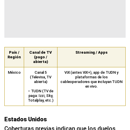
País /
Canal de TV
Streaming / Apps
Región
(pago /
abierta)
México
Canal 5
ViX (antes ViX+), app de TUDN y
(Televisa, TV
plataformas de los
abierta)
cableoperadores que incluyan TUDN
en vivo.
– TUDN (TV de
paga: Izzi, Sky,
Totalplay, etc.)
Estados Unidos
Coberturas previas indican que los duelos