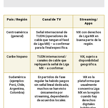
País / Región
Canal de TV
Streaming /
Apps
Centroamérica
Señal internacional de
ViX con derechos
(general)
TUDN (operadores de
de Liga MX en
cable que tengan el feed
buena parte de la
de Liga MX) – a confirmar
región.
para la final específica.
Caribe hispano
TUDN internacional /
ViX, sujeto a
canales de cable que
disponibilidad
repliquen la señal de Liga
geográfica.
MX – a confirmar.
Sudamérica
En partidos de fase
ViX es la
(ejemplos:
regular ha habido juegos
plataforma que
Perú, Chile,
sin señal lineal dedicada;
usualmente
Argentina,
muchos se han visto
concentra Liga
Colombia)
únicamente por
MX en la región
streaming, dependiendo
cuando hay
de acuerdos locales.
derechos
digitales
habilitados.