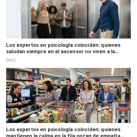
Los expertos en psicología coinciden: quienes
saludan siempre en el ascensor no viven a la
defensiva y tienen apertura social
MAG.
Los expertos en psicología coinciden: quienes
mantienen la calma en la fila gozan de empatía