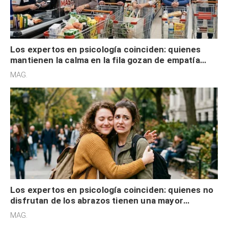
Los expertos en psicología coinciden: quienes
mantienen la calma en la fila gozan de empatía
cognitiva, gratitud y no solo tienen autocontrol
MAG.
Los expertos en psicología coinciden: quienes no
disfrutan de los abrazos tienen una mayor
sensibilidad a los estímulos físicos y no es por
MAG.
desinterés