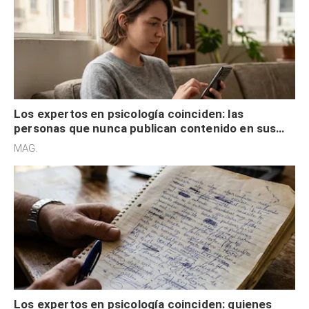
Los expertos en psicología coinciden: las
personas que nunca publican contenido en sus
redes sociales no pretenden buscar validación
MAG.
externa
Los expertos en psicología coinciden: quienes