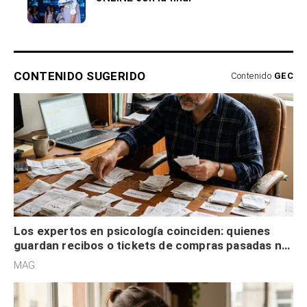
CONTENIDO SUGERIDO
Contenido
GEC
Los expertos en psicología coinciden: quienes
guardan recibos o tickets de compras pasadas no
son acumuladores, sino que tienen necesidad de
MAG.
control