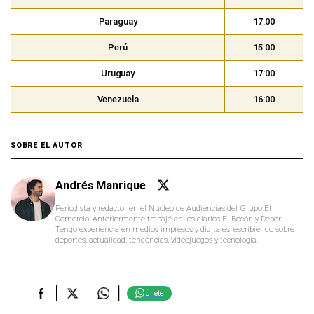
Paraguay
17:00
Perú
15:00
Uruguay
17:00
Venezuela
16:00
SOBRE EL AUTOR
Andrés Manrique
Periodista y redactor en el Núcleo de Audiencias del Grupo El
Comercio. Anteriormente trabajé en los diarios El Bocón y Depor.
Tengo experiencia en medios impresos y digitales, escribiendo sobre
deportes, actualidad, tendencias, videojuegos y tecnología.
Únete