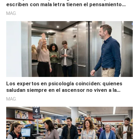
escriben con mala letra tienen el pensamiento
acelerado y no lo hacen por desinterés
MAG.
Los expertos en psicología coinciden: quienes
saludan siempre en el ascensor no viven a la
defensiva y tienen apertura social
MAG.