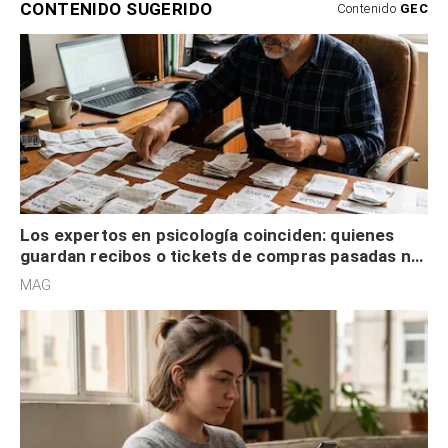
CONTENIDO SUGERIDO
Contenido
GEC
Los expertos en psicología coinciden: quienes
guardan recibos o tickets de compras pasadas no
son acumuladores, sino que tienen necesidad de
MAG.
control