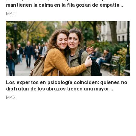
mantienen la calma en la fila gozan de empatía
cognitiva, gratitud y no solo tienen autocontrol
MAG.
Los expertos en psicología coinciden: quienes no
disfrutan de los abrazos tienen una mayor
sensibilidad a los estímulos físicos y no es por
MAG.
desinterés