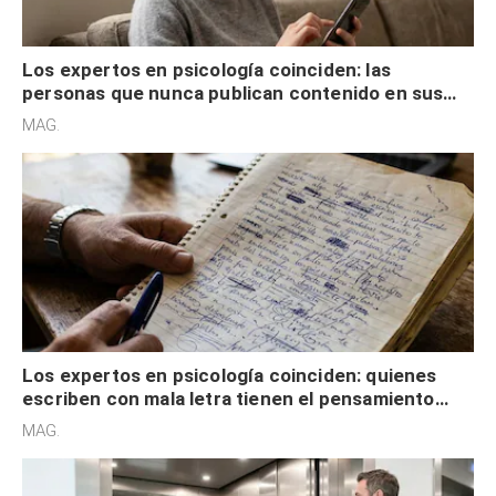
Los expertos en psicología coinciden: las
personas que nunca publican contenido en sus
redes sociales no pretenden buscar validación
MAG.
externa
Los expertos en psicología coinciden: quienes
escriben con mala letra tienen el pensamiento
acelerado y no lo hacen por desinterés
MAG.