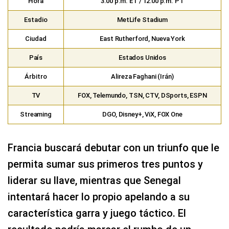
Hora
3:00 p.m. ET / 12:00 p.m. PT
Estadio
MetLife Stadium
Ciudad
East Rutherford, Nueva York
País
Estados Unidos
Árbitro
Alireza Faghani (Irán)
TV
FOX, Telemundo, TSN, CTV, DSports, ESPN
Streaming
DGO, Disney+, ViX, FOX One
Francia buscará debutar con un triunfo que le
permita sumar sus primeros tres puntos y
liderar su llave, mientras que Senegal
intentará hacer lo propio apelando a su
característica garra y juego táctico. El