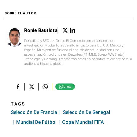
SOBRE EL AUTOR
Ronie Bautista
Periodista y SEO del Grupo El Comercio con experiencia en
investigación y coberturas de alto impacto para EE. UU., México y
España. Mi expertise fusiona el análisis de actualidad con una
especialización profunda en Deportes (F1, MLB, Boxeo, WWE, etc.),
Tecnología y Gaming. Transformo datos en narrativa relevante para la
audiencia hispana global.
Únete
TAGS
Selección De Francia
Selección De Senegal
Mundial De Fútbol
Copa Mundial FIFA