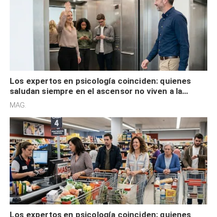
Los expertos en psicología coinciden: quienes
saludan siempre en el ascensor no viven a la
defensiva y tienen apertura social
MAG.
Los expertos en psicología coinciden: quienes