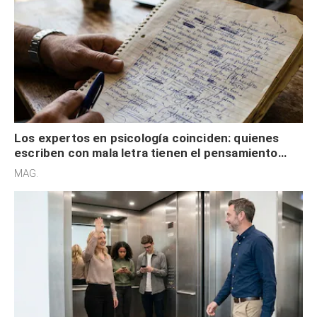
Los expertos en psicología coinciden: quienes
escriben con mala letra tienen el pensamiento
acelerado y no lo hacen por desinterés
MAG.