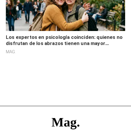
Los expertos en psicología coinciden: quienes no
disfrutan de los abrazos tienen una mayor
sensibilidad a los estímulos físicos y no es por
MAG.
desinterés