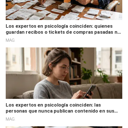
Los expertos en psicología coinciden: quienes
guardan recibos o tickets de compras pasadas no
son acumuladores, sino que tienen necesidad de
MAG.
control
Los expertos en psicología coinciden: las
personas que nunca publican contenido en sus
redes sociales no pretenden buscar validación
MAG.
externa