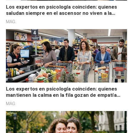
Los expertos en psicología coinciden: quienes
saludan siempre en el ascensor no viven a la
defensiva y tienen apertura social
MAG.
Los expertos en psicología coinciden: quienes
mantienen la calma en la fila gozan de empatía
cognitiva, gratitud y no solo tienen autocontrol
MAG.