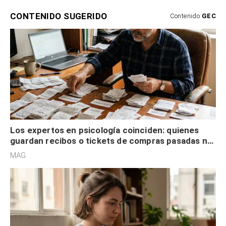
CONTENIDO SUGERIDO
Contenido
GEC
Los expertos en psicología coinciden: quienes
guardan recibos o tickets de compras pasadas no
son acumuladores, sino que tienen necesidad de
MAG.
control