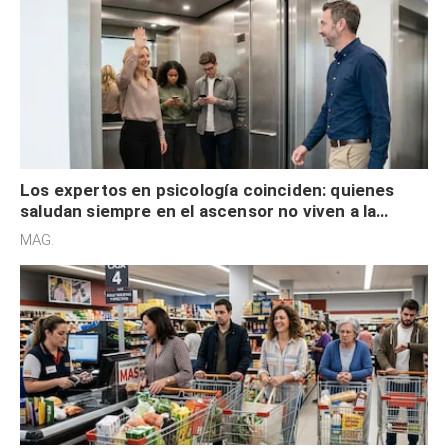
Los expertos en psicología coinciden: quienes
saludan siempre en el ascensor no viven a la
defensiva y tienen apertura social
MAG.