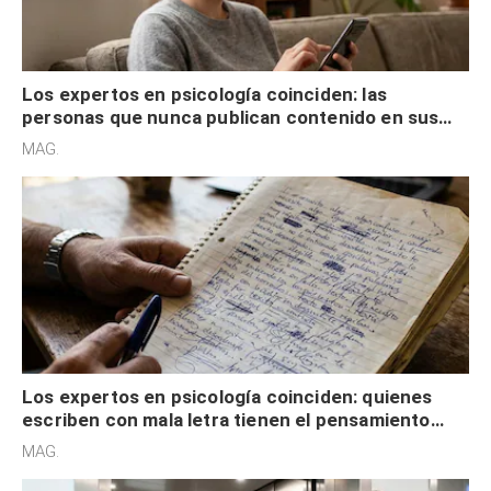
Los expertos en psicología coinciden: las
personas que nunca publican contenido en sus
redes sociales no pretenden buscar validación
MAG.
externa
Los expertos en psicología coinciden: quienes
escriben con mala letra tienen el pensamiento
acelerado y no lo hacen por desinterés
MAG.