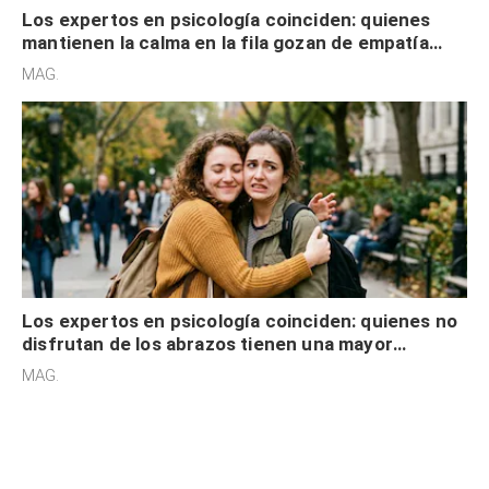
Los expertos en psicología coinciden: quienes
mantienen la calma en la fila gozan de empatía
cognitiva, gratitud y no solo tienen autocontrol
MAG.
Los expertos en psicología coinciden: quienes no
disfrutan de los abrazos tienen una mayor
sensibilidad a los estímulos físicos y no es por
MAG.
desinterés