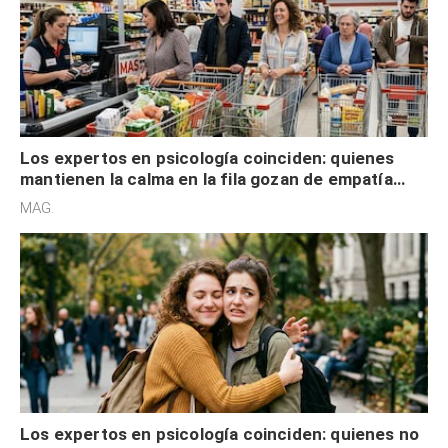
Los expertos en psicología coinciden: quienes
mantienen la calma en la fila gozan de empatía
cognitiva, gratitud y no solo tienen autocontrol
MAG.
Los expertos en psicología coinciden: quienes no