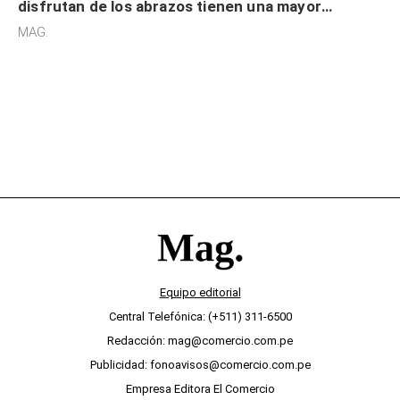
disfrutan de los abrazos tienen una mayor
sensibilidad a los estímulos físicos y no es por
MAG.
desinterés
Equipo editorial
Central Telefónica: (+511) 311-6500
Redacción: mag@comercio.com.pe
Publicidad: fonoavisos@comercio.com.pe
Empresa Editora El Comercio