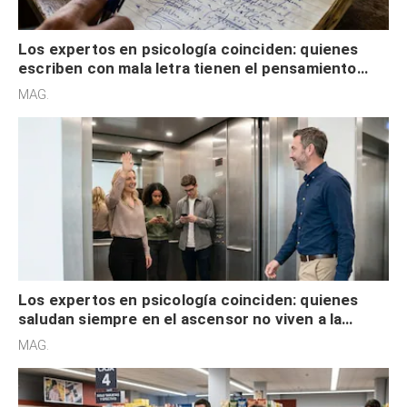
Los expertos en psicología coinciden: quienes
escriben con mala letra tienen el pensamiento
acelerado y no lo hacen por desinterés
MAG.
Los expertos en psicología coinciden: quienes
saludan siempre en el ascensor no viven a la
defensiva y tienen apertura social
MAG.