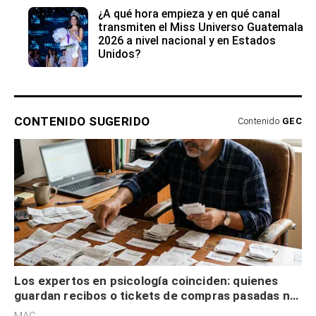
¿A qué hora empieza y en qué canal
transmiten el Miss Universo Guatemala
2026 a nivel nacional y en Estados
Unidos?
CONTENIDO SUGERIDO
Contenido
GEC
Los expertos en psicología coinciden: quienes
guardan recibos o tickets de compras pasadas no
son acumuladores, sino que tienen necesidad de