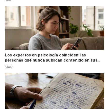
MAG.
control
Los expertos en psicología coinciden: las
personas que nunca publican contenido en sus
redes sociales no pretenden buscar validación
MAG.
externa