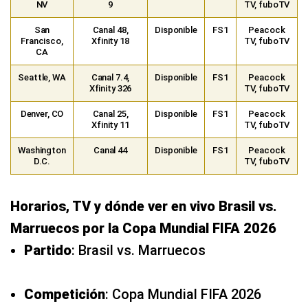
NV
9
TV, fuboTV
San
Canal 48,
Disponible
FS1
Peacock
Francisco,
Xfinity 18
TV, fuboTV
CA
Seattle, WA
Canal 7.4,
Disponible
FS1
Peacock
Xfinity 326
TV, fuboTV
Denver, CO
Canal 25,
Disponible
FS1
Peacock
Xfinity 11
TV, fuboTV
Washington
Canal 44
Disponible
FS1
Peacock
D.C.
TV, fuboTV
Horarios, TV y dónde ver en vivo Brasil vs.
Marruecos por la Copa Mundial FIFA 2026
Partido
: Brasil vs. Marruecos
Competición
: Copa Mundial FIFA 2026