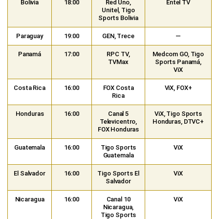
Bolivia
18:00
Red Uno,
Entel TV
Unitel, Tigo
Sports Bolivia
Paraguay
19:00
GEN, Trece
—
Panamá
17:00
RPC TV,
Medcom GO, Tigo
TVMax
Sports Panamá,
ViX
Costa Rica
16:00
FOX Costa
ViX, FOX+
Rica
Honduras
16:00
Canal 5
ViX, Tigo Sports
Televicentro,
Honduras, DTVC+
FOX Honduras
Guatemala
16:00
Tigo Sports
ViX
Guatemala
El Salvador
16:00
Tigo Sports El
ViX
Salvador
Nicaragua
16:00
Canal 10
ViX
Nicaragua,
Tigo Sports