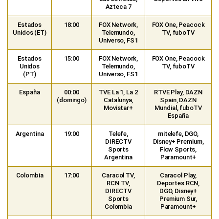
Azteca 7
Estados
18:00
FOX Network,
FOX One, Peacock
Unidos (ET)
Telemundo,
TV, fuboTV
Universo, FS1
Estados
15:00
FOX Network,
FOX One, Peacock
Unidos
Telemundo,
TV, fuboTV
(PT)
Universo, FS1
España
00:00
TVE La 1, La 2
RTVE Play, DAZN
(domingo)
Catalunya,
Spain, DAZN
Movistar+
Mundial, fuboTV
España
Argentina
19:00
Telefe,
mitelefe, DGO,
DIRECTV
Disney+ Premium,
Sports
Flow Sports,
Argentina
Paramount+
Colombia
17:00
Caracol TV,
Caracol Play,
RCN TV,
Deportes RCN,
DIRECTV
DGO, Disney+
Sports
Premium Sur,
Colombia
Paramount+