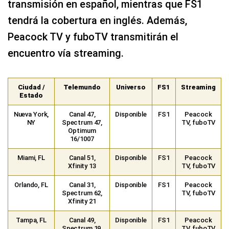
transmisión en español, mientras que FS1
tendrá la cobertura en inglés. Además,
Peacock TV y fuboTV transmitirán el
encuentro vía streaming.
Ciudad /
Telemundo
Universo
FS1
Streaming
Estado
Nueva York,
Canal 47,
Disponible
FS1
Peacock
NY
Spectrum 47,
TV, fuboTV
Optimum
16/1007
Miami, FL
Canal 51,
Disponible
FS1
Peacock
Xfinity 13
TV, fuboTV
Orlando, FL
Canal 31,
Disponible
FS1
Peacock
Spectrum 62,
TV, fuboTV
Xfinity 21
Tampa, FL
Canal 49,
Disponible
FS1
Peacock
Spectrum 19,
TV, fuboTV