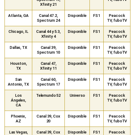
Xfinity 21
Atlanta, GA
Canal 47.2,
Disponible
FS1
Peacock
Spectrum 24
TV, fuboTV
Chicago, IL
Canal 44 y 5.3,
Disponible
FS1
Peacock
Xfinity 4
TV, fuboTV
Dallas, TX
Canal 39,
Disponible
FS1
Peacock
Spectrum 10
TV, fuboTV
Houston,
Canal 47,
Disponible
FS1
Peacock
TX
Xfinity 11
TV, fuboTV
San
Canal 60,
Disponible
FS1
Peacock
Antonio, TX
Spectrum 17
TV, fuboTV
Los
Telemundo 52
Universo
FS1
Peacock
Ángeles,
TV, fuboTV
CA
Phoenix,
Canal 39, Cox
Disponible
FS1
Peacock
AZ
20
TV, fuboTV
Las Vegas,
Canal 39, Cox
Disponible
FS1
Peacock