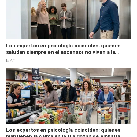
Los expertos en psicología coinciden: quienes
saludan siempre en el ascensor no viven a la
defensiva y tienen apertura social
MAG.
Los expertos en psicología coinciden: quienes
mantienen la calma en la fila gozan de empatía