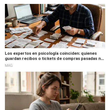
Los expertos en psicología coinciden: quienes
guardan recibos o tickets de compras pasadas no
son acumuladores, sino que tienen necesidad de
MAG.
control