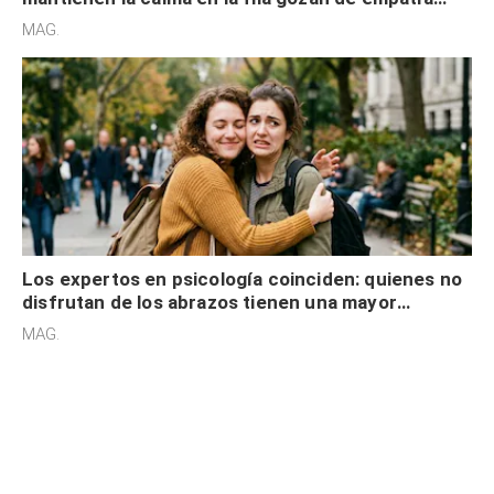
cognitiva, gratitud y no solo tienen autocontrol
MAG.
Los expertos en psicología coinciden: quienes no
disfrutan de los abrazos tienen una mayor
sensibilidad a los estímulos físicos y no es por
MAG.
desinterés