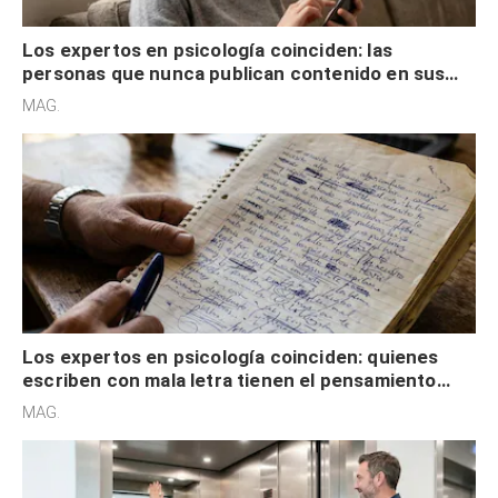
Los expertos en psicología coinciden: las
personas que nunca publican contenido en sus
redes sociales no pretenden buscar validación
MAG.
externa
Los expertos en psicología coinciden: quienes
escriben con mala letra tienen el pensamiento
acelerado y no lo hacen por desinterés
MAG.