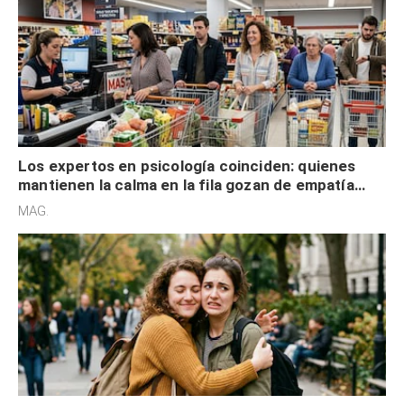
Los expertos en psicología coinciden: quienes
mantienen la calma en la fila gozan de empatía
cognitiva, gratitud y no solo tienen autocontrol
MAG.