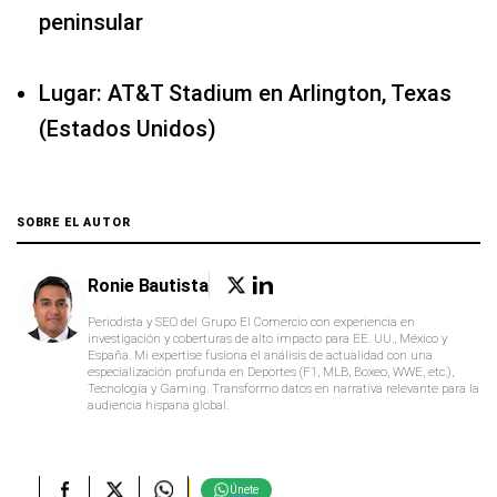
peninsular
Lugar: AT&T Stadium en Arlington, Texas
(Estados Unidos)
SOBRE EL AUTOR
Ronie Bautista
Periodista y SEO del Grupo El Comercio con experiencia en
investigación y coberturas de alto impacto para EE. UU., México y
España. Mi expertise fusiona el análisis de actualidad con una
especialización profunda en Deportes (F1, MLB, Boxeo, WWE, etc.),
Tecnología y Gaming. Transformo datos en narrativa relevante para la
audiencia hispana global.
Únete