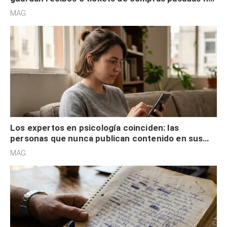
son acumuladores, sino que tienen necesidad de
MAG.
control
Los expertos en psicología coinciden: las
personas que nunca publican contenido en sus
redes sociales no pretenden buscar validación
MAG.
externa