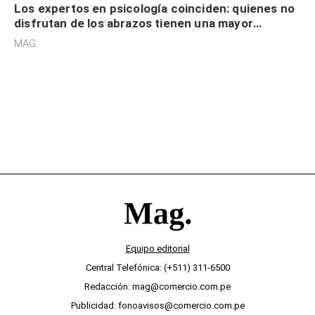
Los expertos en psicología coinciden: quienes no
disfrutan de los abrazos tienen una mayor
sensibilidad a los estímulos físicos y no es por
MAG.
desinterés
Equipo editorial
Central Telefónica: (+511) 311-6500
Redacción: mag@comercio.com.pe
Publicidad: fonoavisos@comercio.com.pe