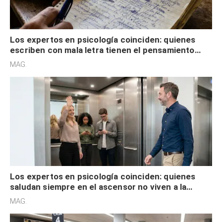
Los expertos en psicología coinciden: quienes
escriben con mala letra tienen el pensamiento
acelerado y no lo hacen por desinterés
MAG.
Los expertos en psicología coinciden: quienes
saludan siempre en el ascensor no viven a la
defensiva y tienen apertura social
MAG.