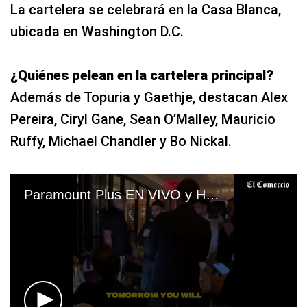
La cartelera se celebrará en la Casa Blanca,
ubicada en Washington D.C.
¿Quiénes pelean en la cartelera principal?
Además de Topuria y Gaethje, destacan Alex
Pereira, Ciryl Gane, Sean O’Malley, Mauricio
Ruffy, Michael Chandler y Bo Nickal.
Paramount Plus EN VIVO y HBOX MAX EN DIRECTO: ¿Quién ganó la pelea Ilia Topuria vs. Justin Gaethje por UFC Freedon 250 (Casa Blanca)?