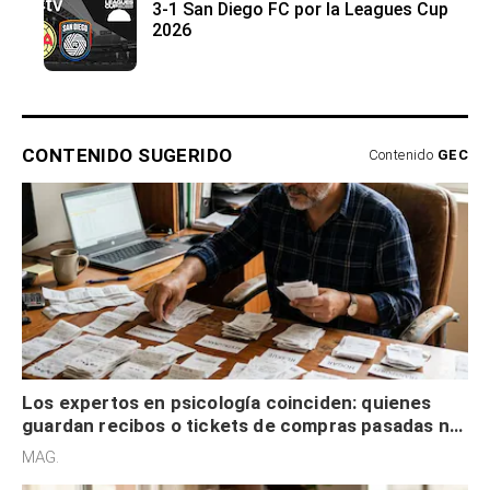
3-1 San Diego FC por la Leagues Cup
2026
CONTENIDO SUGERIDO
Contenido
GEC
Los expertos en psicología coinciden: quienes
guardan recibos o tickets de compras pasadas no
son acumuladores, sino que tienen necesidad de
MAG.
control