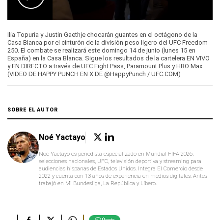
0
seconds
Ilia Topuria y Justin Gaethje chocarán guantes en el octágono de la
of
Casa Blanca por el cinturón de la división peso ligero del UFC Freedom
43
250. El combate se realizará este domingo 14 de junio (lunes 15 en
seconds
España) en la Casa Blanca. Sigue los resultados de la cartelera EN VIVO
y EN DIRECTO a través de UFC Fight Pass, Paramount Plus y HBO Max.
(VIDEO DE HAPPY PUNCH EN X DE @HappyPunch / UFC.COM)
SOBRE EL AUTOR
Noé Yactayo
Noé Yactayo es periodista especializado en Mundial FIFA 2026,
selecciones nacionales, UFC, televisión deportiva y streaming para
audiencias hispanas de Estados Unidos. Integra El Comercio desde
2022 y cuenta con 13 años de experiencia en medios digitales. Antes
trabajó en Mi Bundesliga, La República y Líbero.