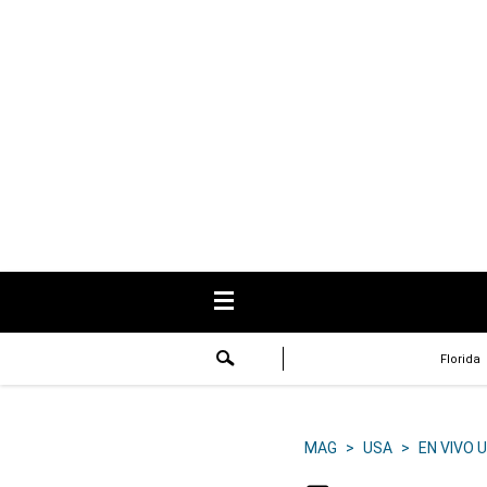
USA
Respuestas
Fama
Historias
Data
Videos
Recetas
Florida
Virales
Lo último
MAG
>
USA
>
EN VIVO 
Volver a El Comercio