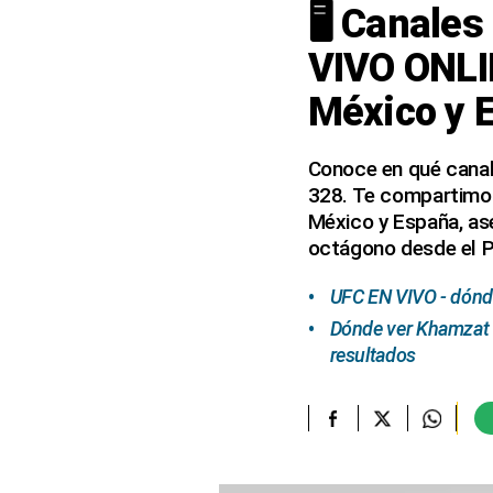
🖥️ Canale
elcomercio.pe
VIVO ONLI
Términos
México y 
Y
Condiciones
De
Uso
Conoce en qué canal 
328. Te compartimos 
Oficinas
Concesionarias
México y España, ase
octágono desde el P
Principios
Rectores
UFC EN VIVO - dónde
Buenas
Prácticas
Dónde ver Khamzat C
resultados
Políticas
De
Privacidad
Política
Integrada
De
Gestión