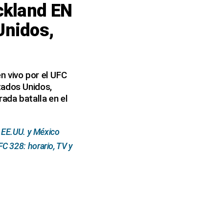
ickland EN
Unidos,
n vivo por el UFC
tados Unidos,
ada batalla en el
 EE.UU. y México
C 328: horario, TV y