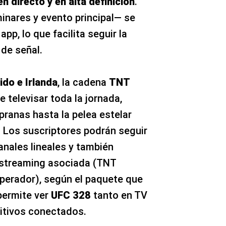
n directo y en alta definición
.
inares y evento principal— se
pp, lo que facilita seguir la
de señal.
ido e Irlanda
, la cadena
TNT
 televisar toda la jornada,
pranas hasta la pelea estelar
. Los suscriptores podrán seguir
anales lineales y también
 streaming asociada (TNT
operador), según el paquete que
permite ver
UFC 328
tanto en TV
itivos conectados.