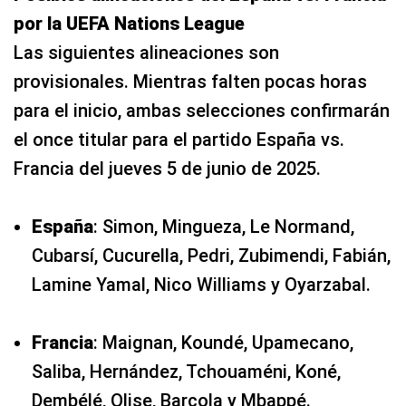
el once titular para el partido España vs.
Francia del jueves 5 de junio de 2025.
España
: Simon, Mingueza, Le Normand,
Cubarsí, Cucurella, Pedri, Zubimendi, Fabián,
Lamine Yamal, Nico Williams y Oyarzabal.
Francia
: Maignan, Koundé, Upamecano,
Saliba, Hernández, Tchouaméni, Koné,
Dembélé, Olise, Barcola y Mbappé.
ESPN EN VIVO GRATIS - dónde ver semifinal España vs. Francia por TV y Disney Plus Online