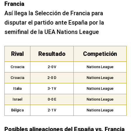
Rival
Resultado
Competición
Croacia
2-0 V
Nations League
Croacia
2-0 D
Nations League
Italia
3-1 V
Nations League
Israel
0-0 E
Nations League
Bélgica
2-1 V
Nations League
Posibles alineaciones del España vs. Francia
por la UEFA Nations League
Las siguientes alineaciones son
provisionales. Mientras falten pocas horas
para el inicio, ambas selecciones confirmarán