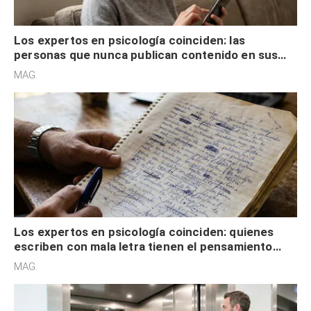
Los expertos en psicología coinciden: las
personas que nunca publican contenido en sus
redes sociales no pretenden buscar validación
MAG.
externa
Los expertos en psicología coinciden: quienes
escriben con mala letra tienen el pensamiento
acelerado y no lo hacen por desinterés
MAG.