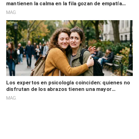
mantienen la calma en la fila gozan de empatía
cognitiva, gratitud y no solo tienen autocontrol
MAG.
Los expertos en psicología coinciden: quienes no
disfrutan de los abrazos tienen una mayor
sensibilidad a los estímulos físicos y no es por
MAG.
desinterés