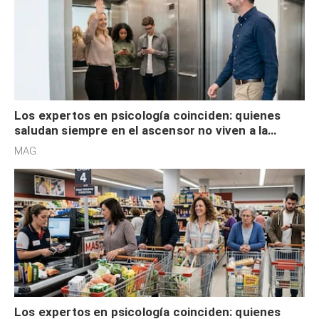
Los expertos en psicología coinciden: quienes
saludan siempre en el ascensor no viven a la
defensiva y tienen apertura social
MAG.
Los expertos en psicología coinciden: quienes