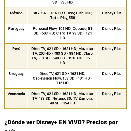
SD - 730 HD
México
SKY, 548 - 1548; Izzi, 895; Dish, 338;
Disney Plus
Total Play, 558
Paraguay
Personal Flow, 101 HD; Copaco, 51
Disney Plus
SD - 503 HD; Claro TV, 93 SD - 124
HD
Perú
DirecTV, 621 SD - 1621 HD; Movistar
Disney Plus
TV, 200 HD - 483 SD - 884 HD; Claro
TV, 510 SD - 540 HD - 1510 HD - 1511
HD
Uruguay
DirecTV, 621 SD - 1621 HD;
Disney Plus
Cablevisión Flow, 103 SD - 101 HD -
716 HD
Venezuela
DirecTV, 621 SD - 1621 HD; Movistar
Disney Plus
TV, 483 SD; Netuno, 30; TV Zamora,
40 SD - 154 HD
¿Dónde ver Disney+ EN VIVO? Precios por