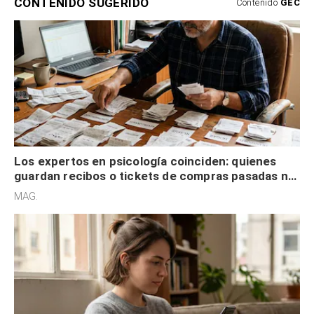
CONTENIDO SUGERIDO
Contenido
GEC
Los expertos en psicología coinciden: quienes
guardan recibos o tickets de compras pasadas no
son acumuladores, sino que tienen necesidad de
MAG.
control