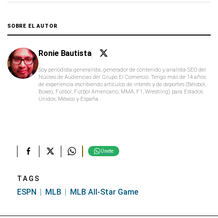
SOBRE EL AUTOR
Ronie Bautista
Soy periodista generalista, generador de contenido y analista SEO del
Núcleo de Audiencias del Grupo El Comercio. Tengo más de 14 años
de experiencia escribiendo artículos de interés y de deportes (Béisbol,
Boxeo, Fútbol, Fútbol Americano, MMA, F1, Wrestling) para Estados
Unidos, México y España.
Únete
TAGS
ESPN
MLB
MLB All-Star Game