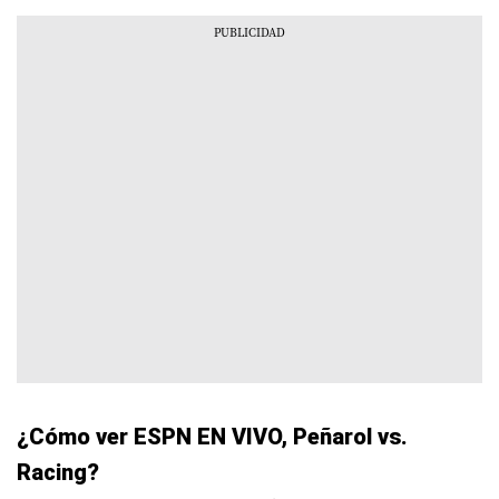
¿Cómo ver ESPN EN VIVO, Peñarol vs.
Racing?
Para seguir el partido Peñarol vs. Racing por
ESPN EN VIVO
en televisión, solo necesitas
contar con un servicio de cable o satélite que
incluya el canal en tu paquete: