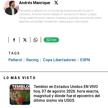
Únete
TAGS
Peñarol
Racing
Copa Libertadores
ESPN
LO MÁS VISTO
Temblor en Estados Unidos EN VIVO
hoy, 07 de agosto 2026: hora exacta,
magnitud y dónde fue el epicentro del
último sismo vía USGS
¿A qué hora juega y qué canal transmite
México vs. Venezuela EN VIVO hoy por
la final de los Juegos
Centroamericanos y del Caribe 2026?