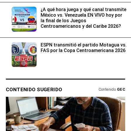
ESPN transmitió el partido Motagua vs.
FAS por la Copa Centroamericana 2026
CONTENIDO SUGERIDO
Contenido
GEC
Los expertos en psicología coinciden: quienes
guardan recibos o tickets de compras pasadas no
son acumuladores, sino que tienen necesidad de
MAG.