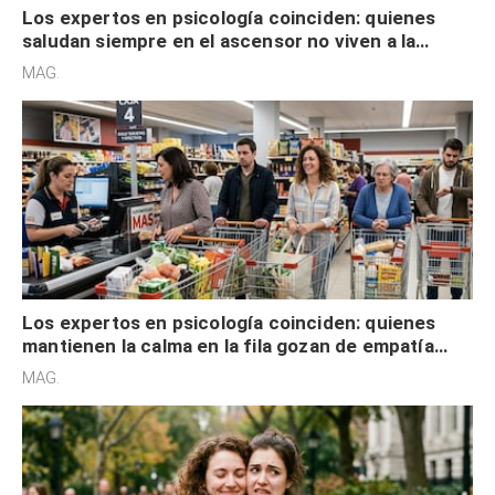
Los expertos en psicología coinciden: quienes
mantienen la calma en la fila gozan de empatía
cognitiva, gratitud y no solo tienen autocontrol
MAG.
Los expertos en psicología coinciden: quienes no