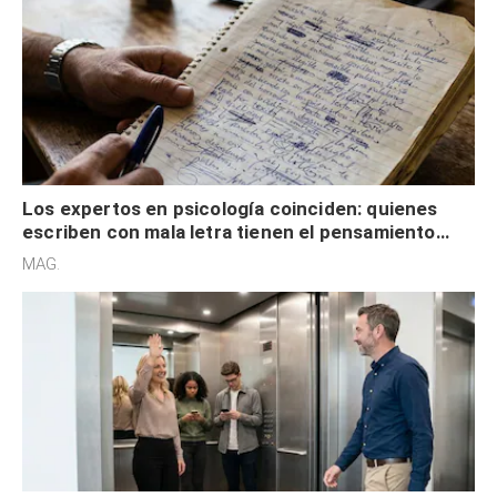
Los expertos en psicología coinciden: quienes
escriben con mala letra tienen el pensamiento
acelerado y no lo hacen por desinterés
MAG.
Los expertos en psicología coinciden: quienes
saludan siempre en el ascensor no viven a la
defensiva y tienen apertura social
MAG.