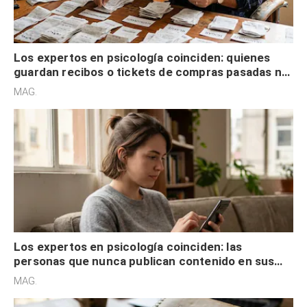
control
Los expertos en psicología coinciden: las
personas que nunca publican contenido en sus
redes sociales no pretenden buscar validación
MAG.
externa