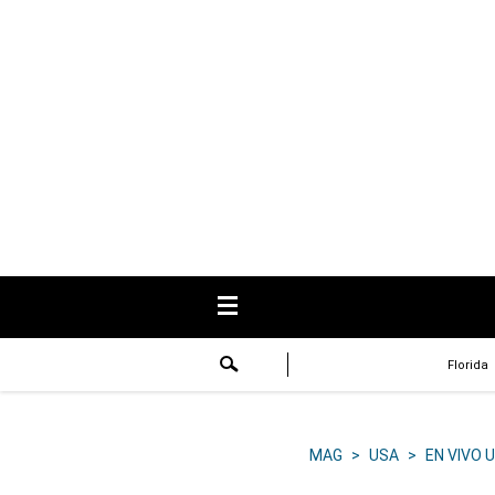
USA
Respuestas
Fama
Historias
Data
Videos
Recetas
Florida
Virales
Lo último
MAG
>
USA
>
EN VIVO 
Volver a El Comercio