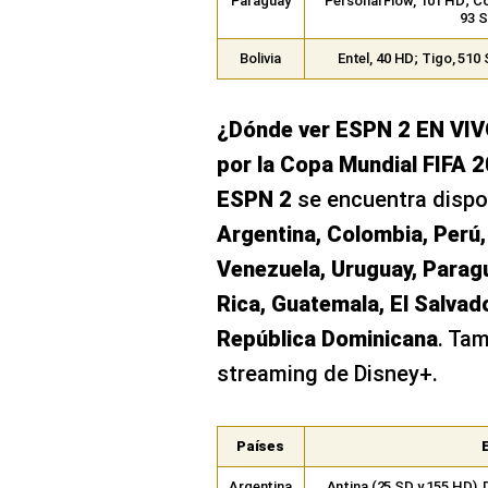
Paraguay
Personal Flow, 101 HD; Co
93 S
Bolivia
Entel, 40 HD; Tigo, 510
¿Dónde ver ESPN 2 EN VIV
por la Copa Mundial FIFA 
ESPN 2
se encuentra dispon
Argentina, Colombia, Perú,
Venezuela, Uruguay, Paragu
Rica, Guatemala, El Salvad
República Dominicana
. Tam
streaming de Disney+.
Países
Argentina
Antina (25 SD y 155 HD),