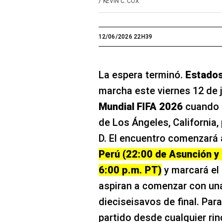
/
KEVIN C. COX
12/06/2026 22H39
La espera terminó.
Estados
marcha este viernes 12 de j
Mundial FIFA 2026
cuando s
de Los Ángeles, California,
D. El encuentro comenzará 
Perú (22:00 de Asunción y 
6:00 p.m. PT)
y marcará el
aspiran a comenzar con una
dieciseisavos de final. Par
partido desde cualquier ri