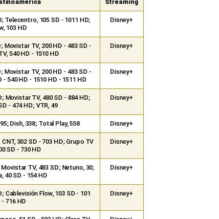
atinoamérica
Streaming
; Telecentro, 105 SD - 1011 HD;
Disney+
w, 103 HD
; Movistar TV, 200 HD - 483 SD -
Disney+
TV, 540 HD - 1510 HD
; Movistar TV, 200 HD - 483 SD -
Disney+
D - 540 HD - 1510 HD - 1511 HD
; Movistar TV, 480 SD - 884 HD;
Disney+
SD - 474 HD; VTR, 49
895; Dish, 338; Total Play, 558
Disney+
; CNT, 302 SD - 703 HD; Grupo TV
Disney+
00 SD - 730 HD
 Movistar TV, 483 SD; Netuno, 30;
Disney+
, 40 SD - 154 HD
; Cablevisión Flow, 103 SD - 101
Disney+
 - 716 HD