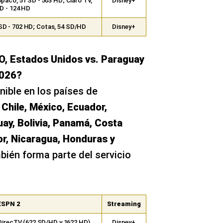
paco, 51 SD - 503 HD; Claro TV,
Disney+
D - 124 HD
 SD - 702 HD; Cotas, 54 SD/HD
Disney+
O, Estados Unidos vs. Paraguay
2026?
ible en los países de
 Chile, México, Ecuador,
ay, Bolivia, Panamá, Costa
or, Nicaragua, Honduras y
bién forma parte del servicio
ESPN 2
Streaming
 DirecTV (622 SD/HD y 1622 HD),
Disney+