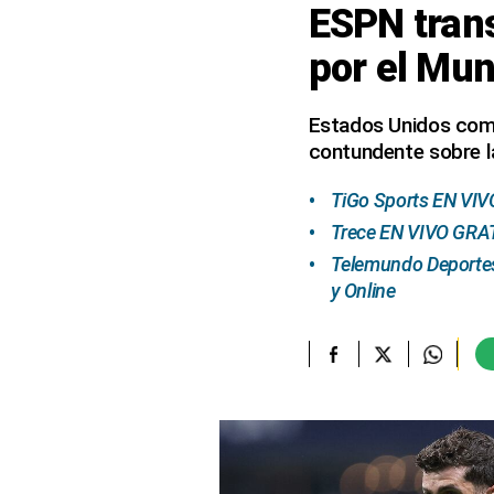
ESPN tran
elcomercio.pe
por el Mun
Términos
Y
Condiciones
Estados Unidos combi
De
contundente sobre la
Uso
Oficinas
TiGo Sports EN VIVO
Concesionarias
Trece EN VIVO GRATI
Principios
Telemundo Deportes
Rectores
y Online
Buenas
Prácticas
Políticas
De
Privacidad
Política
Integrada
De
Gestión