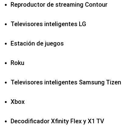
Estación de juegos
Roku
Televisores inteligentes Samsung Tizen
Xbox
Decodificador Xfinity Flex y X1 TV
Xumo TV y decodificador XiOne
¿Cómo ver ESPN EN VIVO, el clásico FC
Barcelona — Real Madrid por LaLiga 2025-