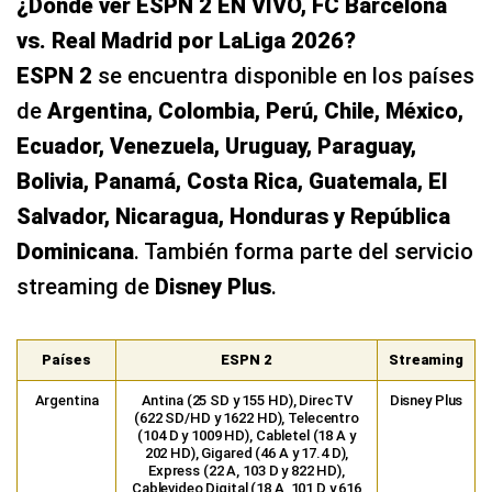
Bolivia, Panamá, Costa Rica, Guatemala, El
Salvador, Nicaragua, Honduras y República
Dominicana
. También forma parte del servicio
streaming de
Disney Plus
.
Países
ESPN 2
Streaming
Argentina
Antina (25 SD y 155 HD), DirecTV
Disney Plus
(622 SD/HD y 1622 HD), Telecentro
(104 D y 1009 HD), Cabletel (18 A y
202 HD), Gigared (46 A y 17.4 D),
Express (22 A, 103 D y 822 HD),
Cablevideo Digital (18 A, 101 D y 616
HD), Telered (24 A, 54 D/SD y 125
HD), Dibox (101 HD), Flow (102 HD),
Claro TV (107 HD) y Movistar TV (482
SD y 934 HD)
Chile
DirecTV (622 SD/HD y 1622 HD),
Disney Plus
Movistar TV (482 SD y 886 HD), Entel
(214 HD), Tuves HD (105 HD y 508