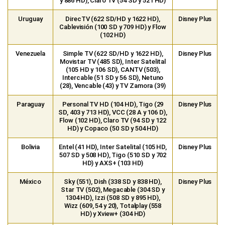
(105 HD y 106 SD), CANTV (503),
Intercable (51 SD y 56 SD), Netuno
(28), Vencable (43) y TV Zamora (39)
Paraguay
Personal TV HD (104 HD), Tigo (29
Disney Plus
SD, 403 y 713 HD), VCC (28 A y 106 D),
Flow (102 HD), Claro TV (94 SD y 122
HD) y Copaco (50 SD y 504 HD)
Bolivia
Entel (41 HD), Inter Satelital (105 HD,
Disney Plus
507 SD y 508 HD), Tigo (510 SD y 702
HD) y AXS+ (103 HD)
México
Sky (551), Dish (338 SD y 838 HD),
Disney Plus
Star TV (502), Megacable (304 SD y
1304 HD), Izzi (508 SD y 895 HD),
Wizz (609, 54 y 20), Totalplay (558
HD) y Xview+ (304 HD)
República
Sky (551), Claro TV (205 SD, 302 SD,
Disney Plus
Dominicana
662 HD y 1205 HD) y Altice (350, 352
SD y 462 HD)
Honduras
Sky (551) y Claro TV (205 SD, 302 SD,
Disney Plus
662 HD y 1205 HD)