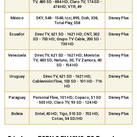
730 HD
Venezuela
DirecTV, 621 SD - 1621 HD; Movistar
Disney Plus
TV, 483 SD; Netuno, 30; TV Zamora, 40
SD - 154 HD
Uruguay
DirecTV, 621 SD - 1621 HD;
Disney Plus
Cablevisión Flow, 103 SD - 101 HD - 716
HD
Paraguay
Personal Flow, 101 HD; Copaco, 51 SD
Disney Plus
- 503 HD; Claro TV, 93 SD - 124 HD
Bolivia
Entel, 40 HD; Tigo, 510 SD - 702 HD;
Disney Plus
Cotas, 54 SD/HD
¿Dónde ver ESPN 2 EN VIVO, FC Barcelona
vs. Real Madrid por LaLiga 2026?
ESPN 2
se encuentra disponible en los países
de
Argentina, Colombia, Perú, Chile, México,
Ecuador, Venezuela, Uruguay, Paraguay,