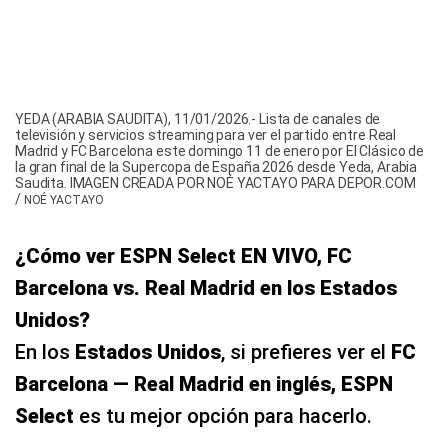
Madrid y FC Barcelona este domingo 11 de enero por El Clásico de
la gran final de la Supercopa de España 2026 desde Yeda, Arabia
Saudita. IMAGEN CREADA POR NOÉ YACTAYO PARA DEPOR.COM
/
NOÉ YACTAYO
¿Cómo ver ESPN Select EN VIVO, FC
Barcelona vs. Real Madrid en los Estados
Unidos?
En los
Estados Unidos
, si prefieres ver el
FC
Barcelona — Real Madrid en inglés, ESPN
Select
es tu mejor opción para hacerlo.
ESPN Select
, anteriormente conocido como
ESPN+
, transmite una variedad de deportes
como
boxeo, UFC, NFL, partidos de fútbol,
NBA, MLB, NHL, golf de la PGA, baloncesto