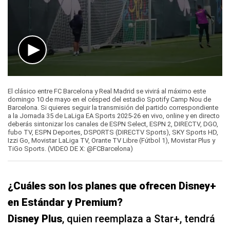
0
seconds
El clásico entre FC Barcelona y Real Madrid se vivirá al máximo este
of
domingo 10 de mayo en el césped del estadio Spotify Camp Nou de
23
Barcelona. Si quieres seguir la transmisión del partido correspondiente
seconds
a la Jornada 35 de LaLiga EA Sports 2025-26 en vivo, online y en directo
deberás sintonizar los canales de ESPN Select, ESPN 2, DIRECTV, DGO,
fubo TV, ESPN Deportes, DSPORTS (DIRECTV Sports), SKY Sports HD,
Izzi Go, Movistar LaLiga TV, Orante TV Libre (Fútbol 1), Movistar Plus y
TiGo Sports. (VIDEO DE X: @FCBarcelona)
¿Cuáles son los planes que ofrecen Disney+
en Estándar y Premium?
Disney Plus
, quien reemplaza a Star+, tendrá
la cobertura del partido para los países
Argentina, Perú, Colombia, Chile, Uruguay y
Ecuador
. Aquí te enseñaré los precios
actualizados de los paquetes Estándar y