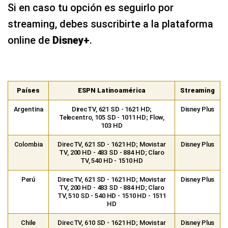
Países
ESPN Latinoamérica
Streaming
Argentina
DirecTV, 621 SD - 1621 HD;
Disney Plus
Telecentro, 105 SD - 1011 HD; Flow,
103 HD
Colombia
DirecTV, 621 SD - 1621 HD; Movistar
Disney Plus
TV, 200 HD - 483 SD - 884 HD; Claro
TV, 540 HD - 1510 HD
Perú
DirecTV, 621 SD - 1621 HD; Movistar
Disney Plus
TV, 200 HD - 483 SD - 884 HD; Claro
TV, 510 SD - 540 HD - 1510 HD - 1511
HD
Chile
DirecTV, 610 SD - 1621 HD; Movistar
Disney Plus
TV, 480 SD - 884 HD; Claro TV, 174 SD -
474 HD; VTR, 49
México
SKY, 548 - 1548; Izzi, 895; Dish, 338;
Disney Plus
Total Play, 558
Ecuador
DirecTV, 621 SD - 1621 HD; CNT, 302
Disney Plus
SD - 703 HD; Grupo TV Cable, 200 SD -