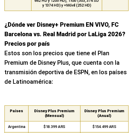
Precios por país
Estos son los precios que tiene el Plan
Premium de Disney Plus, que cuenta con la
transmisión deportiva de ESPN, en los países
de Latinoamérica:
Países
Disney Plus Premium
Disney Plus Premium
(Mensual)
(Anual)
Argentina
$18.399 ARS
$154.499 ARS
Chile
$14.190 CLP
$119.190 CLP
Colombia
COP $49.900
COP $418.900
Ecuador
USD $11.99
USD $125.99
Perú
PEN 34.90
PEN 577.90