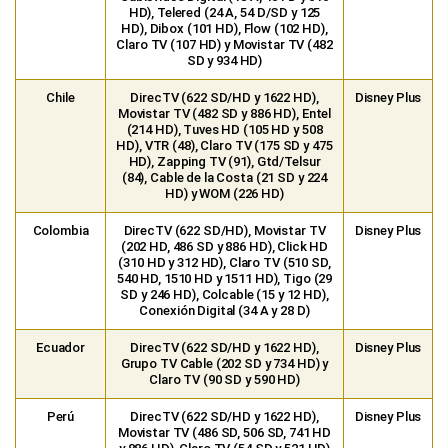
HD), VTR (48), Claro TV (175 SD y 475
HD), Zapping TV (91), Gtd/Telsur
(84), Cable de la Costa (21 SD y 224
HD) y WOM (226 HD)
Colombia
DirecTV (622 SD/HD), Movistar TV
Disney Plus
(202 HD, 486 SD y 886 HD), Click HD
(310 HD y 312 HD), Claro TV (510 SD,
540 HD, 1510 HD y 1511 HD), Tigo (29
SD y 246 HD), Colcable (15 y 12 HD),
Conexión Digital (34 A y 28 D)
Ecuador
DirecTV (622 SD/HD y 1622 HD),
Disney Plus
Grupo TV Cable (202 SD y 734 HD) y
Claro TV (90 SD y 590 HD)
Perú
DirecTV (622 SD/HD y 1622 HD),
Disney Plus
Movistar TV (486 SD, 506 SD, 741 HD
y 886 HD), Claro TV (54 SD y 521 HD)
Uruguay
DirecTV (622 SD/HD y 1622 HD),
Disney Plus
Cablevisión (100 SD y 709 HD) y Flow
(102 HD)
Venezuela
Simple TV (622 SD/HD y 1622 HD),
Disney Plus
Movistar TV (485 SD), Inter Satelital