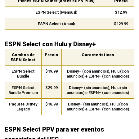
ESPN Select con Hulu y Disney+
Combos de
Precio
Características
ESPN Select
ESPN Select
$19.99
Disney+ (con anuncios), Hulu (con
Bundle
anuncios) e ESPN+ (con anuncios)
ESPN Select
$29.99
Disney+ (sin anuncios), Hulu (sin
Bundle Premium
anuncios) e ESPN+ (con anuncios)
Paquete Disney
$18.99
Disney+ (sin anuncios), Hulu (con
Legacy
anuncios) e ESPN+ (con anuncios)
ESPN Select PPV para ver eventos
especiales del UFC
ESPN PPV para ver UFC
Precio
Si tienes una suscripción activa a ESPN+, puedes
$79.99
comprar pagos por evento de UFC en vivo
Si tienes una suscripción nueva o mensual a ESPN+,
$134.98