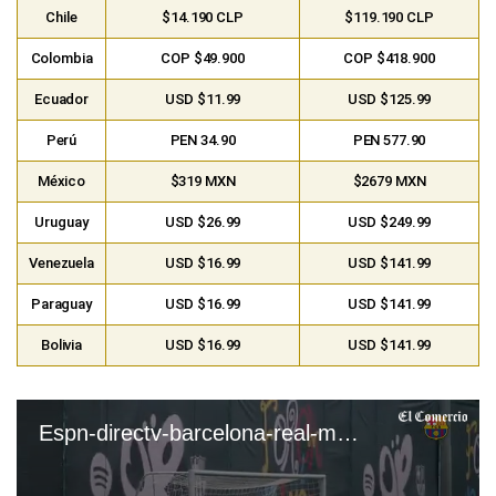
México
$319 MXN
$2679 MXN
Uruguay
USD $26.99
USD $249.99
Venezuela
USD $16.99
USD $141.99
Paraguay
USD $16.99
USD $141.99
Bolivia
USD $16.99
USD $141.99
Espn-directv-barcelona-real-madrid-clasico-canal-mexico-estados-unidos-espana