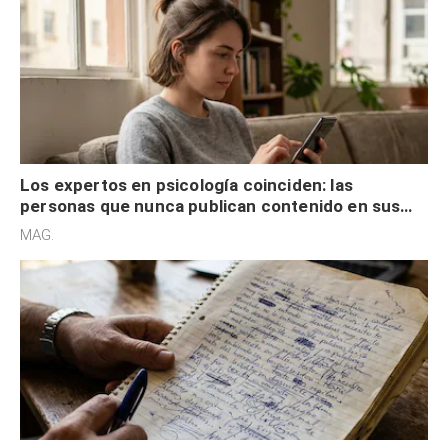
Los expertos en psicología coinciden: las
personas que nunca publican contenido en sus
redes sociales no pretenden buscar validación
MAG.
externa