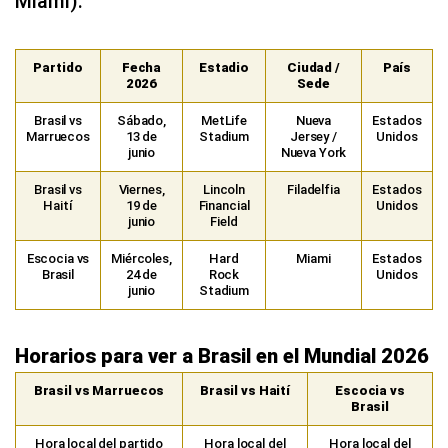
Miami).
Partido
Fecha
Estadio
Ciudad /
País
2026
Sede
Brasil vs
Sábado,
MetLife
Nueva
Estados
Marruecos
13 de
Stadium
Jersey /
Unidos
junio
Nueva York
Brasil vs
Viernes,
Lincoln
Filadelfia
Estados
Haití
19 de
Financial
Unidos
junio
Field
Escocia vs
Miércoles,
Hard
Miami
Estados
Brasil
24 de
Rock
Unidos
junio
Stadium
Horarios para ver a Brasil en el Mundial 2026
Brasil vs Marruecos
Brasil vs Haití
Escocia vs
Brasil
Hora local del partido
Hora local del
Hora local del