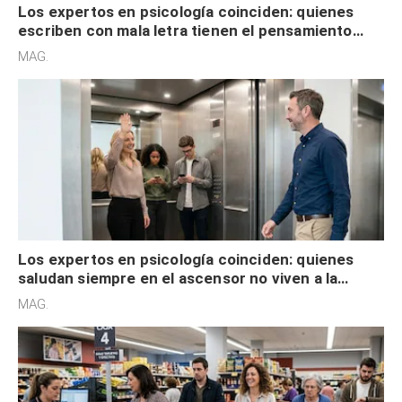
Los expertos en psicología coinciden: quienes
escriben con mala letra tienen el pensamiento
acelerado y no lo hacen por desinterés
MAG.
Los expertos en psicología coinciden: quienes
saludan siempre en el ascensor no viven a la
defensiva y tienen apertura social
MAG.