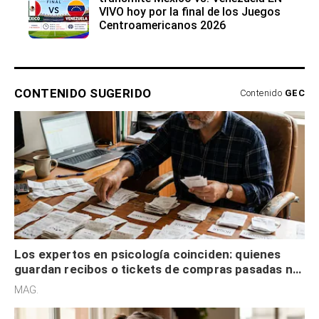
VIVO hoy por la final de los Juegos
Centroamericanos 2026
CONTENIDO SUGERIDO
Contenido
GEC
Los expertos en psicología coinciden: quienes
guardan recibos o tickets de compras pasadas no
son acumuladores, sino que tienen necesidad de
MAG.
control