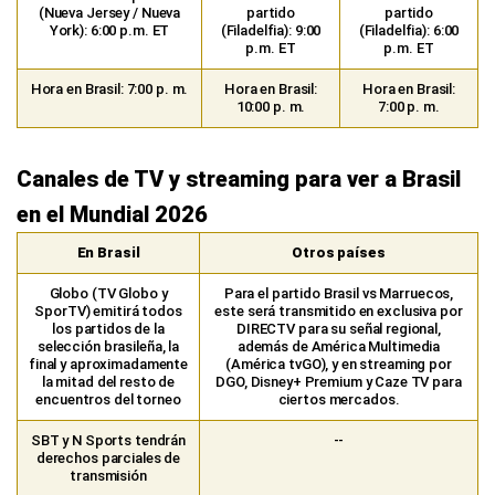
(Nueva Jersey / Nueva
partido
partido
York): 6:00 p.m. ET
(Filadelfia): 9:00
(Filadelfia): 6:00
p.m. ET
p.m. ET
Hora en Brasil: 7:00 p. m.
Hora en Brasil:
Hora en Brasil:
10:00 p. m.
7:00 p. m.
Canales de TV y streaming para ver a Brasil
en el Mundial 2026
En Brasil
Otros países
Globo (TV Globo y
Para el partido Brasil vs Marruecos,
SporTV) emitirá todos
este será transmitido en exclusiva por
los partidos de la
DIRECTV para su señal regional,
selección brasileña, la
además de América Multimedia
final y aproximadamente
(América tvGO), y en streaming por
la mitad del resto de
DGO, Disney+ Premium y Caze TV para
encuentros del torneo
ciertos mercados.
SBT y N Sports tendrán
--
derechos parciales de
transmisión