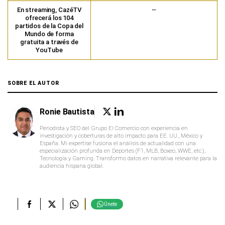
En streaming, CazéTV
--
ofrecerá los 104
partidos de la Copa del
Mundo de forma
gratuita a través de
YouTube
SOBRE EL AUTOR
Ronie Bautista
Periodista y SEO del Grupo El Comercio con experiencia en
investigación y coberturas de alto impacto para EE. UU., México y
España. Mi expertise fusiona el análisis de actualidad con una
especialización profunda en Deportes (F1, MLB, Boxeo, WWE, etc.),
Tecnología y Gaming. Transformo datos en narrativa relevante para la
audiencia hispana global.
Únete