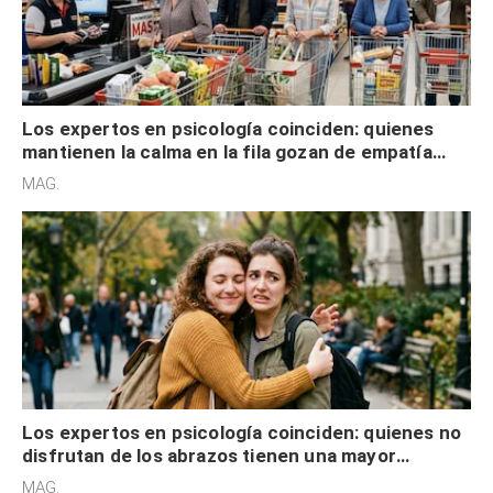
Los expertos en psicología coinciden: quienes
mantienen la calma en la fila gozan de empatía
cognitiva, gratitud y no solo tienen autocontrol
MAG.
Los expertos en psicología coinciden: quienes no
disfrutan de los abrazos tienen una mayor
sensibilidad a los estímulos físicos y no es por
MAG.