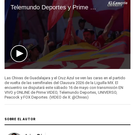
Telemundo Deportes y Prime VIDEO EN VIVO — ver transmisión Chivas de Guadalajara vs. Cruz Azul por Fútbol Tv y Online
0
seconds
Las Chivas de Guadalajara y el Cruz Azul se ven las caras en el partido
of
de vuelta de las semifinales del Clausura 2026 de la Liguilla MX. El
39
encuentro se disputará este sábado 16 de mayo con transmisión EN
seconds
VIVO y ONLINE de Prime VIDEO, Telemundo Deportes, UNIVERSO,
Peacock y FOX Deportes. (VIDEO de X: @Chivas)
SOBRE EL AUTOR