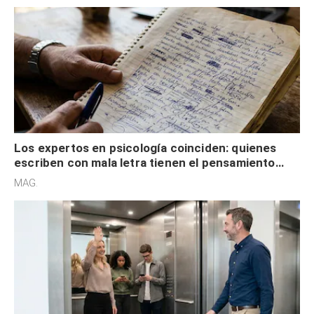
Los expertos en psicología coinciden: quienes
escriben con mala letra tienen el pensamiento
acelerado y no lo hacen por desinterés
MAG.