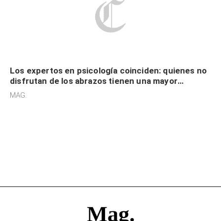
Los expertos en psicología coinciden: quienes no
disfrutan de los abrazos tienen una mayor
sensibilidad a los estímulos físicos y no es por
MAG.
desinterés