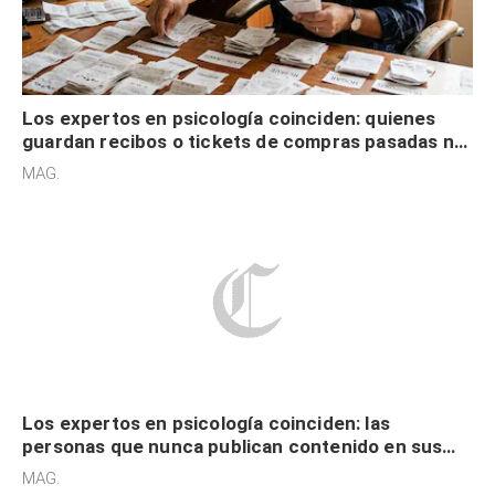
Los expertos en psicología coinciden: quienes
guardan recibos o tickets de compras pasadas no
son acumuladores, sino que tienen necesidad de
MAG.
control
Los expertos en psicología coinciden: las
personas que nunca publican contenido en sus
redes sociales no pretenden buscar validación
MAG.
externa