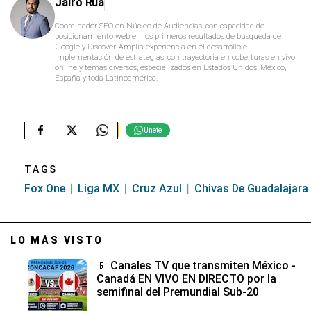
Jairo Rúa
Coordinador SEO en Núcleo de Audiencias, con capacidad de
posicionamiento web en los primeros resultados de búsqueda de
Google y Discover. Amplia experiencia en el desarrollo e
implementación de estrategias, con trayectoria en coberturas en vivo
online y temas diversos, especializados en Estados Unidos, México,
España y toda Latinoamérica.
Únete
TAGS
Fox One
Liga MX
Cruz Azul
Chivas De Guadalajara
LO MÁS VISTO
📱 Canales TV que transmiten México -
Canadá EN VIVO EN DIRECTO por la
semifinal del Premundial Sub-20