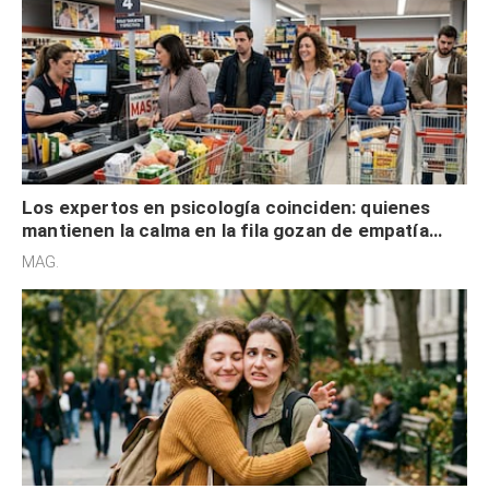
Los expertos en psicología coinciden: quienes
mantienen la calma en la fila gozan de empatía
cognitiva, gratitud y no solo tienen autocontrol
MAG.