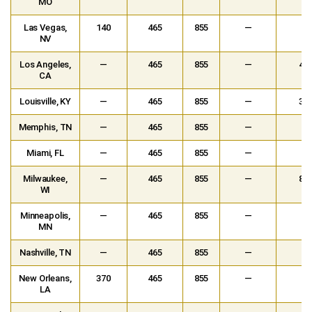
MO
Las Vegas,
140
465
855
—
—
NV
Los Angeles,
—
465
855
—
44
CA
Louisville, KY
—
465
855
—
37
Memphis, TN
—
465
855
—
—
Miami, FL
—
465
855
—
—
Milwaukee,
—
465
855
—
83
WI
Minneapolis,
—
465
855
—
—
MN
Nashville, TN
—
465
855
—
—
New Orleans,
370
465
855
—
—
LA