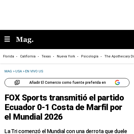
Florida
California
Texas
Nueva York
Psicología
The Apothecary Di
MAG
>
USA
>
EN VIVO US
Añadir El Comercio como fuente preferida en
FOX Sports transmitió el partido
Ecuador 0-1 Costa de Marfil por
el Mundial 2026
La Tri comenzó el Mundial con una derrota que duele