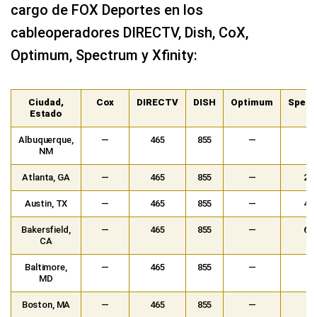
cargo de FOX Deportes en los
cableoperadores DIRECTV, Dish, CoX,
Optimum, Spectrum y Xfinity:
Ciudad,
Cox
DIRECTV
DISH
Optimum
Spect
Estado
Albuquerque,
—
465
855
—
—
NM
Atlanta, GA
—
465
855
—
20
Austin, TX
—
465
855
—
44
Bakersfield,
—
465
855
—
62
CA
Baltimore,
—
465
855
—
—
MD
Boston, MA
—
465
855
—
—