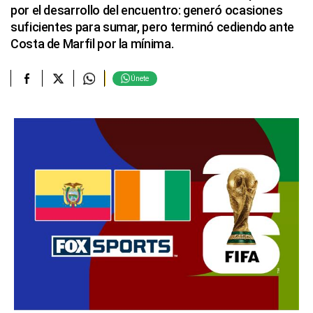
por el desarrollo del encuentro: generó ocasiones
suficientes para sumar, pero terminó cediendo ante
Costa de Marfil por la mínima.
Únete