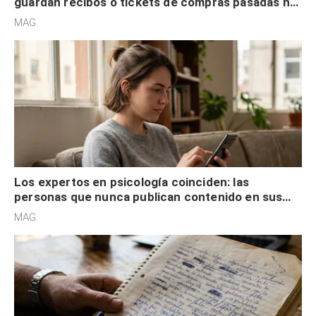
guardan recibos o tickets de compras pasadas no
son acumuladores, sino que tienen necesidad de
MAG.
control
Los expertos en psicología coinciden: las
personas que nunca publican contenido en sus
redes sociales no pretenden buscar validación
MAG.
externa