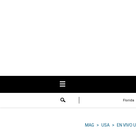
USA
Respuestas
Fama
Historias
Data
Videos
Recetas
Florida
Virales
Lo último
MAG
>
USA
>
EN VIVO 
Volver a El Comercio