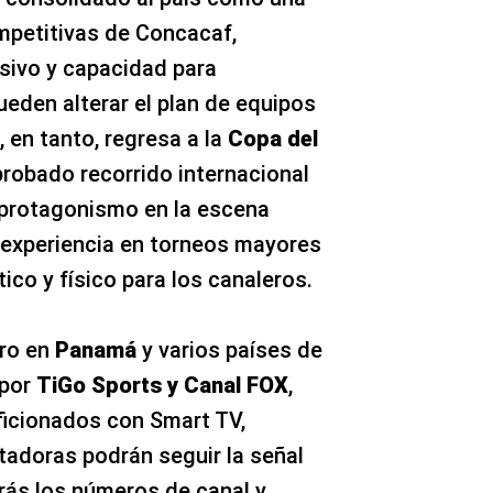
mpetitivas de Concacaf,
sivo y capacidad para
ueden alterar el plan de equipos
, en tanto, regresa a la
Copa del
probado recorrido internacional
r protagonismo en la escena
y experiencia en torneos mayores
ico y físico para los canaleros.
tro en
Panamá
y varios países de
 por
TiGo Sports y Canal FOX
,
Aficionados con Smart TV,
tadoras podrán seguir la señal
arás los números de canal y