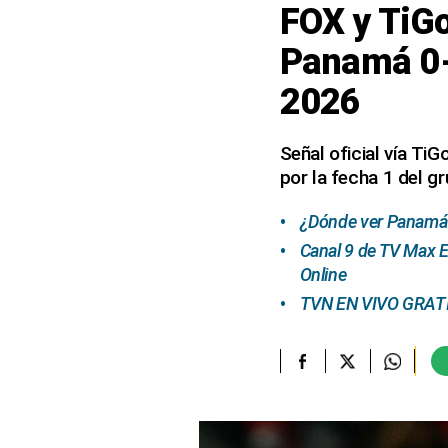
FOX y TiGo
elcomercio.pe
Panamá 0-
Términos
2026
Y
Condiciones
De
Uso
Señal oficial vía T
por la fecha 1 del g
Oficinas
Concesionarias
¿Dónde ver Panamá v
Principios
Rectores
Canal 9 de TV Max 
Online
Buenas
Prácticas
TVN EN VIVO GRATIS
Políticas
De
Privacidad
Política
Integrada
De
Gestión