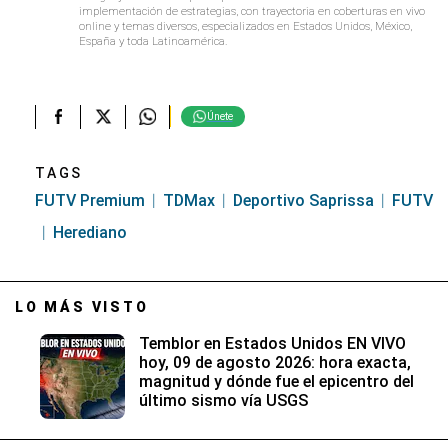
implementación de estrategias, con trayectoria en coberturas en vivo
online y temas diversos, especializados en Estados Unidos, México,
España y toda Latinoamérica.
Únete
TAGS
FUTV Premium
TDMax
Deportivo Saprissa
FUTV
Herediano
LO MÁS VISTO
Temblor en Estados Unidos EN VIVO
hoy, 09 de agosto 2026: hora exacta,
magnitud y dónde fue el epicentro del
último sismo vía USGS