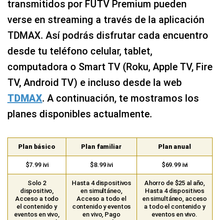
transmitidos por FUTV Premium pueden
verse en streaming a través de la aplicación
TDMAX. Así podrás disfrutar cada encuentro
desde tu teléfono celular, tablet,
computadora o Smart TV (Roku, Apple TV, Fire
TV, Android TV) e incluso desde la web
TDMAX
. A continuación, te mostramos los
planes disponibles actualmente.
Plan básico
Plan familiar
Plan anual
$7.99 ivi
$8.99 ivi
$69.99 ivi
Solo 2
Hasta 4 dispositivos
Ahorro de $25 al año,
dispositivo,
en simultáneo,
Hasta 4 dispositivos
Acceso a todo
Acceso a todo el
en simultáneo, acceso
el contenido y
contenido y eventos
a todo el contenido y
eventos en vivo,
en vivo, Pago
eventos en vivo.