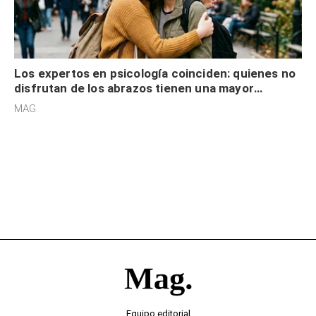
Los expertos en psicología coinciden: quienes no
disfrutan de los abrazos tienen una mayor
sensibilidad a los estímulos físicos y no es por
MAG.
desinterés
Equipo editorial