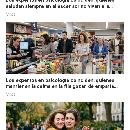
saludan siempre en el ascensor no viven a la
defensiva y tienen apertura social
MAG.
Los expertos en psicología coinciden: quienes
mantienen la calma en la fila gozan de empatía
cognitiva, gratitud y no solo tienen autocontrol
MAG.