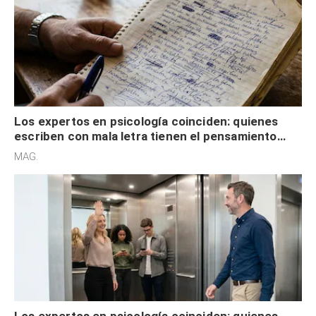
Los expertos en psicología coinciden: quienes
escriben con mala letra tienen el pensamiento
acelerado y no lo hacen por desinterés
MAG.
Los expertos en psicología coinciden: quienes