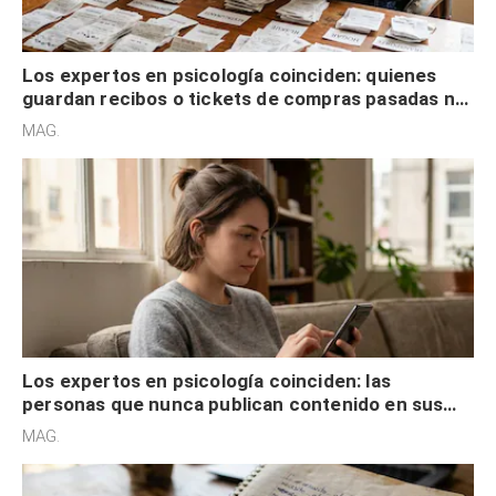
Los expertos en psicología coinciden: quienes
guardan recibos o tickets de compras pasadas no
son acumuladores, sino que tienen necesidad de
MAG.
control
Los expertos en psicología coinciden: las
personas que nunca publican contenido en sus
redes sociales no pretenden buscar validación
MAG.
externa