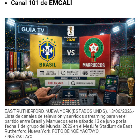
Canal 101 de
EMCALI
EAST RUTHERFORD, NUEVA YORK (ESTADOS UNDIS), 13/06/2026.-
Lista de canales de televisión y servicios streaming para ver el
partido entre Brasil y Marruecos este sábado 13 de junio por la
fecha 1 del grupo del Mundial 2026 en el MetLife Stadium de East
Rutherford, Nueva York. FOTO DE NOÉ YACTAYO
/
NOÉ YACTAYO