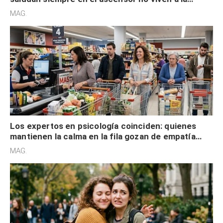
defensiva y tienen apertura social
MAG.
Los expertos en psicología coinciden: quienes
mantienen la calma en la fila gozan de empatía
cognitiva, gratitud y no solo tienen autocontrol
MAG.