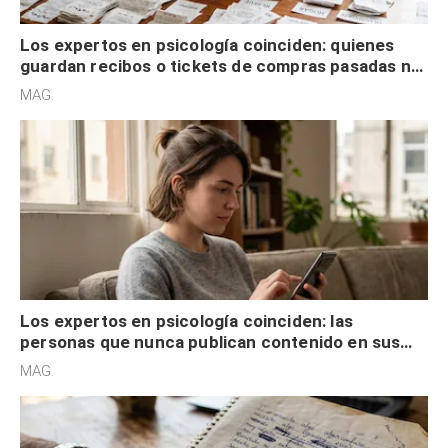
Los expertos en psicología coinciden: quienes
guardan recibos o tickets de compras pasadas no
son acumuladores, sino que tienen necesidad de
MAG.
control
Los expertos en psicología coinciden: las
personas que nunca publican contenido en sus
redes sociales no pretenden buscar validación
MAG.
externa