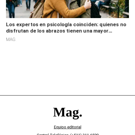
Los expertos en psicología coinciden: quienes no
disfrutan de los abrazos tienen una mayor
sensibilidad a los estímulos físicos y no es por
MAG.
desinterés
Equipo editorial