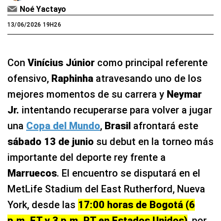
Noé Yactayo
13/06/2026 19H26
Con
Vinícius Júnior
como principal referente
ofensivo,
Raphinha
atravesando uno de los
mejores momentos de su carrera y
Neymar
Jr.
intentando recuperarse para volver a jugar
una
Copa del Mundo
,
Brasil
afrontará este
sábado 13 de junio
su debut en la torneo más
importante del deporte rey frente a
Marruecos
. El encuentro se disputará en el
MetLife Stadium del East Rutherford, Nueva
York, desde las
17:00 horas de Bogotá (6
p.m. ET y 3 p.m. PT en Estados Unidos)
, por