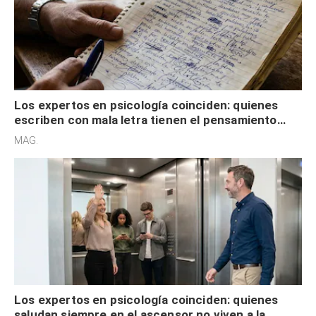
Los expertos en psicología coinciden: quienes
escriben con mala letra tienen el pensamiento
acelerado y no lo hacen por desinterés
MAG.
Los expertos en psicología coinciden: quienes
saludan siempre en el ascensor no viven a la