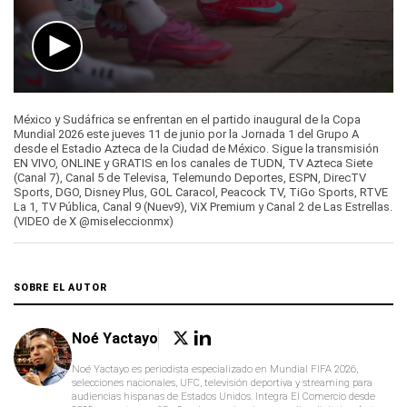
0
seconds
México y Sudáfrica se enfrentan en el partido inaugural de la Copa
of
Mundial 2026 este jueves 11 de junio por la Jornada 1 del Grupo A
1
desde el Estadio Azteca de la Ciudad de México. Sigue la transmisión
minute,
EN VIVO, ONLINE y GRATIS en los canales de TUDN, TV Azteca Siete
30
(Canal 7), Canal 5 de Televisa, Telemundo Deportes, ESPN, DirecTV
seconds
Sports, DGO, Disney Plus, GOL Caracol, Peacock TV, TiGo Sports, RTVE
La 1, TV Pública, Canal 9 (Nuev9), ViX Premium y Canal 2 de Las Estrellas.
(VIDEO de X @miseleccionmx)
SOBRE EL AUTOR
Noé Yactayo
Noé Yactayo es periodista especializado en Mundial FIFA 2026,
selecciones nacionales, UFC, televisión deportiva y streaming para
audiencias hispanas de Estados Unidos. Integra El Comercio desde