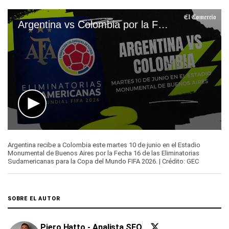
Argentina vs Colombia por la Fecha 16 de las Eliminatorias 2026
0
seconds
Argentina recibe a Colombia este martes 10 de junio en el Estadio
of
Monumental de Buenos Aires por la Fecha 16 de las Eliminatorias
19
Sudamericanas para la Copa del Mundo FIFA 2026. | Crédito: GEC
seconds
SOBRE EL AUTOR
Piero Hatto - Analista SEO