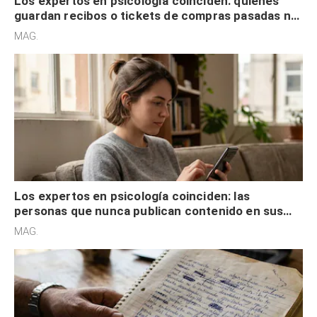
Los expertos en psicología coinciden: quienes
guardan recibos o tickets de compras pasadas no
son acumuladores, sino que tienen necesidad de
MAG.
control
Los expertos en psicología coinciden: las
personas que nunca publican contenido en sus
redes sociales no pretenden buscar validación
MAG.
externa