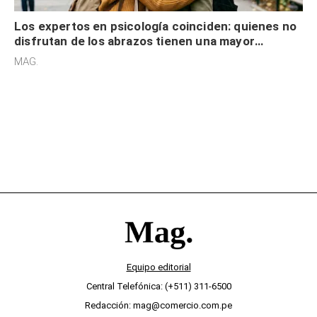
Los expertos en psicología coinciden: quienes no
disfrutan de los abrazos tienen una mayor
sensibilidad a los estímulos físicos y no es por
MAG.
desinterés
Equipo editorial
Central Telefónica: (+511) 311-6500
Redacción: mag@comercio.com.pe