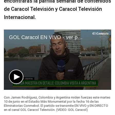
encontrarás la parrilla semanal de contenidos
de Caracol Televisión y Caracol Televisión
Internacional.
GOL Caracol EN VIVO - ver partido Colombia vs. Argentina por Eliminatorias Conmebol 2026
0
seconds
Con James Rodríguez, Colombia y Argentina miden fuerzas este martes
of
10 de junio en el Estadio Más Monumental por la fecha 16 de las
3
Eliminatorias Conmebol. El partido se transmite EN VIVO y EN DIRECTO
minutes,
en el canal GOL Caracol Televisión. (VIDEO: GOL Caracol)
14