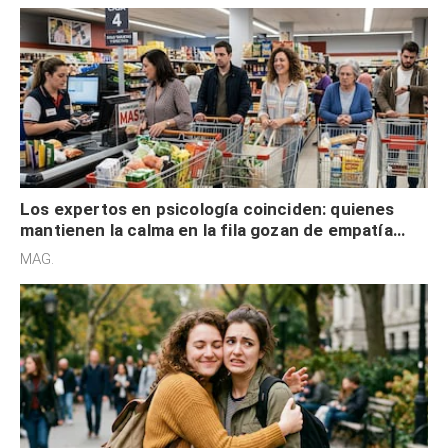
Los expertos en psicología coinciden: quienes
mantienen la calma en la fila gozan de empatía
cognitiva, gratitud y no solo tienen autocontrol
MAG.