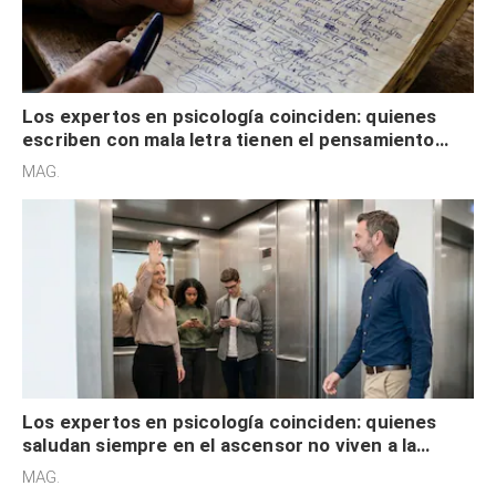
Los expertos en psicología coinciden: quienes
escriben con mala letra tienen el pensamiento
acelerado y no lo hacen por desinterés
MAG.
Los expertos en psicología coinciden: quienes
saludan siempre en el ascensor no viven a la
defensiva y tienen apertura social
MAG.