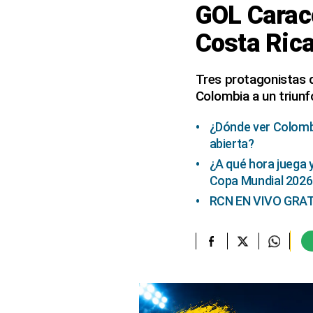
GOL Caraco
elcomercio.pe
Costa Rica
Términos
Y
Condiciones
Tres protagonistas d
De
Colombia a un triun
Uso
Oficinas
¿Dónde ver Colomb
Concesionarias
abierta?
Principios
¿A qué hora juega 
Rectores
Copa Mundial 2026
Buenas
RCN EN VIVO GRATIS
Prácticas
Políticas
De
Privacidad
Política
Integrada
De
Gestión