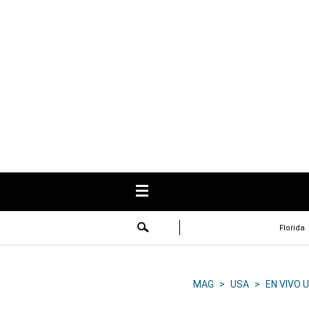
USA
Respuestas
Fama
Historias
Data
Videos
Recetas
Florida
Virales
Lo último
MAG
>
USA
>
EN VIVO 
Volver a El Comercio