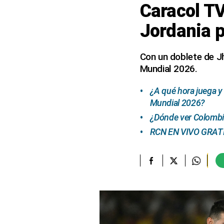
Caracol TV
elcomercio.pe
Jordania 
Términos
Y
Condiciones
Con un doblete de Jh
De
Mundial 2026.
Uso
Oficinas
¿A qué hora juega y
Concesionarias
Mundial 2026?
Principios
¿Dónde ver Colombi
Rectores
RCN EN VIVO GRATIS 
Buenas
Prácticas
Políticas
De
Privacidad
Política
Integrada
De
Gestión