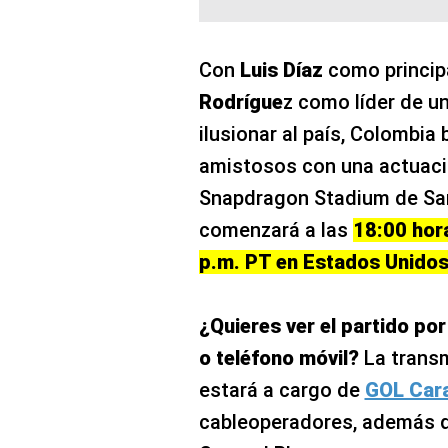
Con
Luis Díaz
como principa
Rodrígue
z como líder de u
ilusionar al país, Colombia
amistosos con una actuaci
Snapdragon Stadium de Sa
comenzará a las
18:00 hor
p.m. PT en Estados Unidos
¿Quieres ver el partido po
o teléfono móvil?
La transm
estará a cargo de
GOL Car
cableoperadores, además d