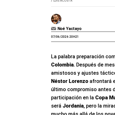
/
LUIS ACOSTA
Noé Yactayo
07/06/2026 20H21
La palabra preparación com
Colombia
. Después de mes
amistosos y ajustes táctico
Néstor Lorenzo
afrontará 
último compromiso antes de
participación en la
Copa Mu
será
Jordania
, pero la mir
mucho más allá de los nove