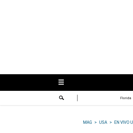
USA
Respuestas
Fama
Historias
Data
Videos
Recetas
Florida
Virales
Lo último
MAG
>
USA
>
EN VIVO 
Volver a El Comercio