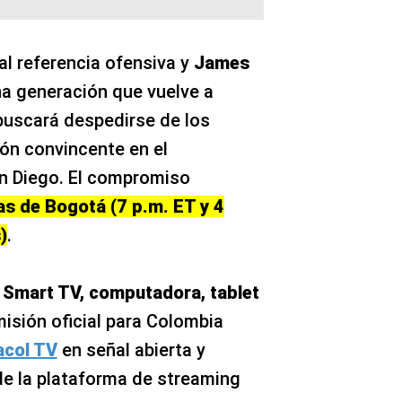
l referencia ofensiva y
James
na generación que vuelve a
 buscará despedirse de los
ón convincente en el
n Diego. El compromiso
as de Bogotá (7 p.m. ET y 4
)
.
r Smart TV, computadora, tablet
isión oficial para Colombia
acol TV
en señal abierta y
e la plataforma de streaming