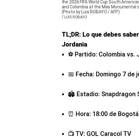
the 2026 FIFA World Cup South American
and Colombia at the Mas Monumental st
(Photo by Luis ROBAYO / AFP)
/
LUIS ROBAYO
TL;DR: Lo que debes saber
Jordania
⚽ Partido: Colombia vs. 
📅 Fecha: Domingo 7 de j
🏟️ Estadio: Snapdragon 
⏰ Hora: 18:00 de Bogotá |
📺 TV: GOL Caracol TV