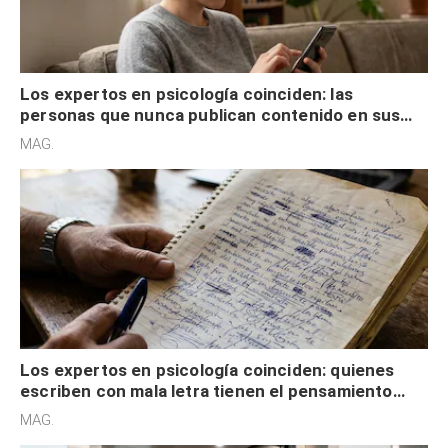
Los expertos en psicología coinciden: las
personas que nunca publican contenido en sus
redes sociales no pretenden buscar validación
MAG.
externa
Los expertos en psicología coinciden: quienes
escriben con mala letra tienen el pensamiento
acelerado y no lo hacen por desinterés
MAG.