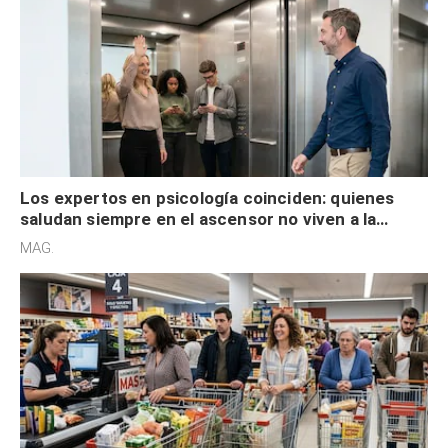
Los expertos en psicología coinciden: quienes
saludan siempre en el ascensor no viven a la
defensiva y tienen apertura social
MAG.