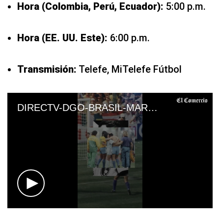
Hora (Colombia, Perú, Ecuador):
5:00 p.m.
Hora (EE. UU. Este):
6:00 p.m.
Transmisión:
Telefe, MiTelefe Fútbol
DIRECTV-DGO-BRASIL-MARRUECOS-AMERICA-TV-CANAL-5-CARACOL
0
seconds