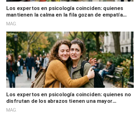
Los expertos en psicología coinciden: quienes
mantienen la calma en la fila gozan de empatía
cognitiva, gratitud y no solo tienen autocontrol
MAG.
Los expertos en psicología coinciden: quienes no
disfrutan de los abrazos tienen una mayor
sensibilidad a los estímulos físicos y no es por
MAG.
desinterés