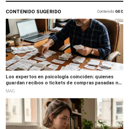
CONTENIDO SUGERIDO
Contenido
GEC
Los expertos en psicología coinciden: quienes
guardan recibos o tickets de compras pasadas no
son acumuladores, sino que tienen necesidad de
MAG.
control