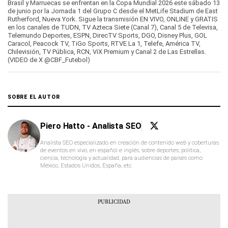
Brasil y Marruecas se enfrentan en la Copa Mundial 2026 este sábado 13
of
de junio por la Jornada 1 del Grupo C desde el MetLife Stadium de East
42
Rutherford, Nueva York. Sigue la transmisión EN VIVO, ONLINE y GRATIS
seconds
en los canales de TUDN, TV Azteca Siete (Canal 7), Canal 5 de Televisa,
Telemundo Deportes, ESPN, DirecTV Sports, DGO, Disney Plus, GOL
Caracol, Peacock TV, TiGo Sports, RTVE La 1, Telefe, América TV,
Chilevisión, TV Pública, RCN, ViX Premium y Canal 2 de Las Estrellas.
(VIDEO de X @CBF_Futebol)
SOBRE EL AUTOR
Piero Hatto - Analista SEO
Analista SEO especializado en creación de contenido web y coberturas
de eventos en vivo, en español e inglés, sobre deportes, política,
ciencia, tecnología y actualidad, para audiencias de países como
México, Estados Unidos, España, etc.