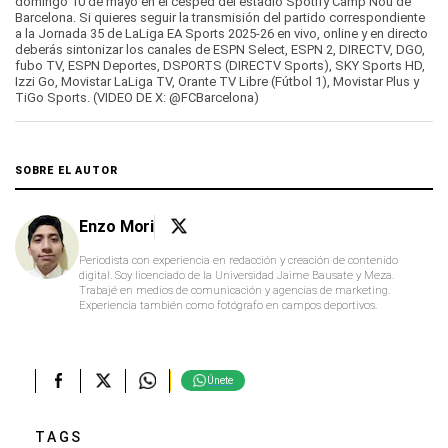
domingo 10 de mayo en el césped del estadio Spotify Camp Nou de
23
Barcelona. Si quieres seguir la transmisión del partido correspondiente
seconds
a la Jornada 35 de LaLiga EA Sports 2025-26 en vivo, online y en directo
deberás sintonizar los canales de ESPN Select, ESPN 2, DIRECTV, DGO,
fubo TV, ESPN Deportes, DSPORTS (DIRECTV Sports), SKY Sports HD,
Izzi Go, Movistar LaLiga TV, Orante TV Libre (Fútbol 1), Movistar Plus y
TiGo Sports. (VIDEO DE X: @FCBarcelona)
SOBRE EL AUTOR
Enzo Mori
Periodista con experiencia en redacción y creación de contenido
digital. Soy licenciado de la Universidad Jaime Bausate y Meza.
Trabajé en medios de comunicación y agencias de marketing.
Experiencia también como fotógrafo en campos deportivos.
Únete
TAGS