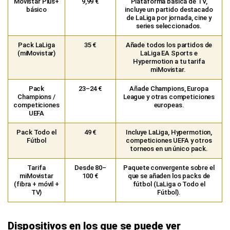
Movistar Plus+
9,99 €
Plataforma básica de TV,
básico
incluye un partido destacado
de LaLiga por jornada, cine y
series seleccionados.​
Pack LaLiga
35 €
Añade todos los partidos de
(miMovistar)
LaLiga EA Sports e
Hypermotion a tu tarifa
miMovistar. ​
Pack
23–24 €
Añade Champions, Europa
Champions /
League y otras competiciones
competiciones
europeas.
UEFA
Pack Todo el
49 €
Incluye LaLiga, Hypermotion,
Fútbol
competiciones UEFA y otros
torneos en un único pack.
Tarifa
Desde 80–
Paquete convergente sobre el
miMovistar
100 €
que se añaden los packs de
(fibra + móvil +
fútbol (LaLiga o Todo el
TV)
Fútbol).
Dispositivos en los que se puede ver