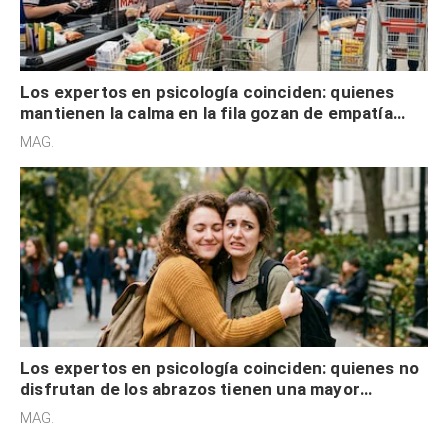
Los expertos en psicología coinciden: quienes
mantienen la calma en la fila gozan de empatía
cognitiva, gratitud y no solo tienen autocontrol
MAG.
Los expertos en psicología coinciden: quienes no
disfrutan de los abrazos tienen una mayor
sensibilidad a los estímulos físicos y no es por
MAG.
desinterés