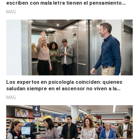
escriben con mala letra tienen el pensamiento
acelerado y no lo hacen por desinterés
MAG.
Los expertos en psicología coinciden: quienes
saludan siempre en el ascensor no viven a la
defensiva y tienen apertura social
MAG.