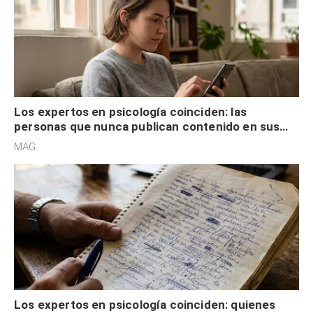
Los expertos en psicología coinciden: las
personas que nunca publican contenido en sus
redes sociales no pretenden buscar validación
MAG.
externa
Los expertos en psicología coinciden: quienes