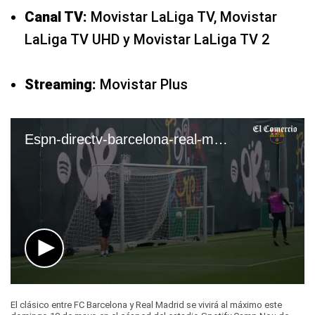
Canal TV:
Movistar LaLiga TV, Movistar
LaLiga TV UHD y Movistar LaLiga TV 2
Streaming:
Movistar Plus
Espn-directv-barcelona-real-madrid-clasico-canal-mexico-estados-unidos-espana
0
seconds
El clásico entre FC Barcelona y Real Madrid se vivirá al máximo este
of