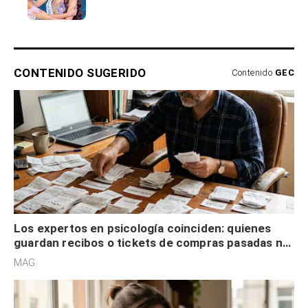
CONTENIDO SUGERIDO
Contenido
GEC
Los expertos en psicología coinciden: quienes
guardan recibos o tickets de compras pasadas no
son acumuladores, sino que tienen necesidad de
MAG.
control