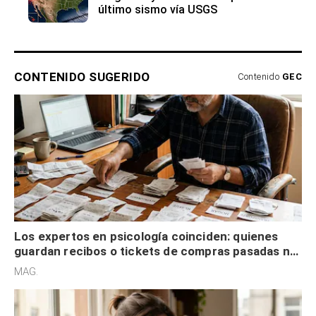
último sismo vía USGS
CONTENIDO SUGERIDO
Contenido
GEC
Los expertos en psicología coinciden: quienes
guardan recibos o tickets de compras pasadas no
son acumuladores, sino que tienen necesidad de
MAG.
control