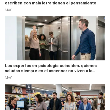
escriben con mala letra tienen el pensamiento
acelerado y no lo hacen por desinterés
MAG.
Los expertos en psicología coinciden: quienes
saludan siempre en el ascensor no viven a la
defensiva y tienen apertura social
MAG.