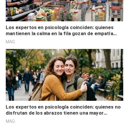
Los expertos en psicología coinciden: quienes
mantienen la calma en la fila gozan de empatía
cognitiva, gratitud y no solo tienen autocontrol
MAG.
Los expertos en psicología coinciden: quienes no
disfrutan de los abrazos tienen una mayor
sensibilidad a los estímulos físicos y no es por
MAG.
desinterés