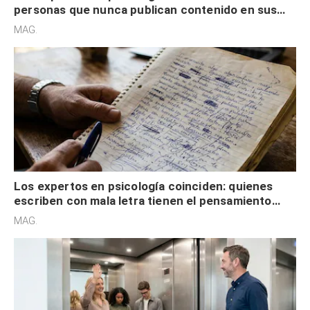
personas que nunca publican contenido en sus
redes sociales no pretenden buscar validación
MAG.
externa
Los expertos en psicología coinciden: quienes
escriben con mala letra tienen el pensamiento
acelerado y no lo hacen por desinterés
MAG.