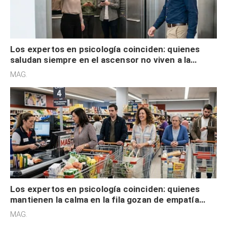
Los expertos en psicología coinciden: quienes
saludan siempre en el ascensor no viven a la
defensiva y tienen apertura social
MAG.
Los expertos en psicología coinciden: quienes
mantienen la calma en la fila gozan de empatía
cognitiva, gratitud y no solo tienen autocontrol
MAG.