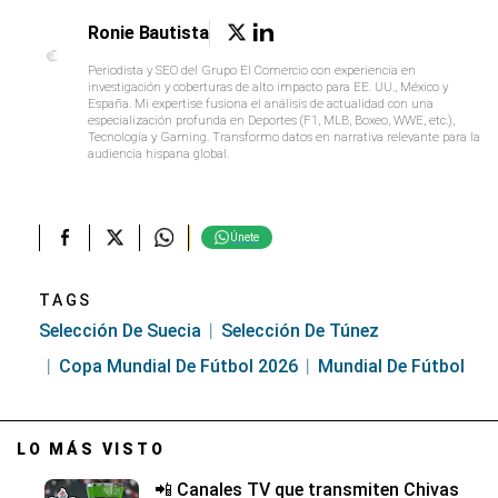
Ronie Bautista
Periodista y SEO del Grupo El Comercio con experiencia en
investigación y coberturas de alto impacto para EE. UU., México y
España. Mi expertise fusiona el análisis de actualidad con una
especialización profunda en Deportes (F1, MLB, Boxeo, WWE, etc.),
Tecnología y Gaming. Transformo datos en narrativa relevante para la
audiencia hispana global.
Únete
TAGS
Selección De Suecia
Selección De Túnez
Copa Mundial De Fútbol 2026
Mundial De Fútbol
LO MÁS VISTO
📲 Canales TV que transmiten Chivas