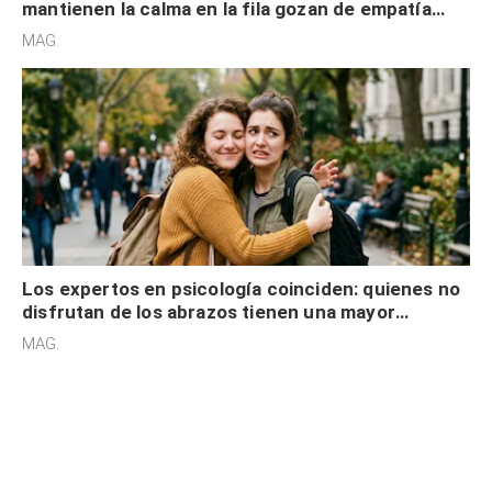
mantienen la calma en la fila gozan de empatía
cognitiva, gratitud y no solo tienen autocontrol
MAG.
Los expertos en psicología coinciden: quienes no
disfrutan de los abrazos tienen una mayor
sensibilidad a los estímulos físicos y no es por
MAG.
desinterés