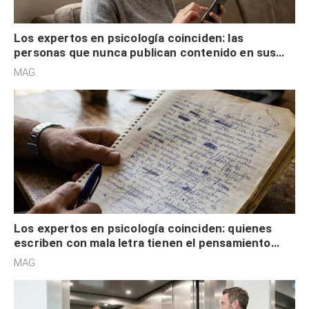
Los expertos en psicología coinciden: las
personas que nunca publican contenido en sus
redes sociales no pretenden buscar validación
MAG.
externa
Los expertos en psicología coinciden: quienes
escriben con mala letra tienen el pensamiento
acelerado y no lo hacen por desinterés
MAG.