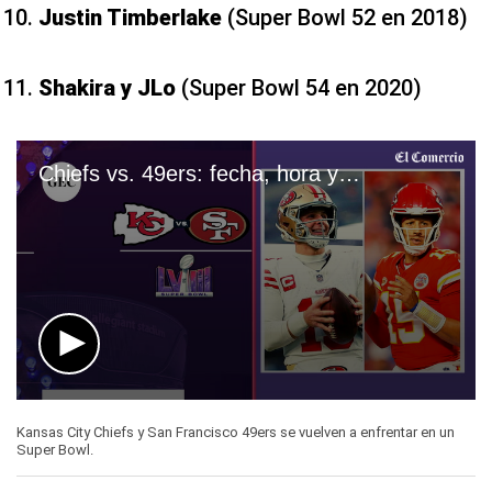
Justin Timberlake
(Super Bowl 52 en 2018)
Shakira y JLo
(Super Bowl 54 en 2020)
Chiefs vs. 49ers: fecha, hora y canales de TV para ver Super Bowl 2024
0
seconds
Kansas City Chiefs y San Francisco 49ers se vuelven a enfrentar en un
of
Super Bowl.
1
minute,