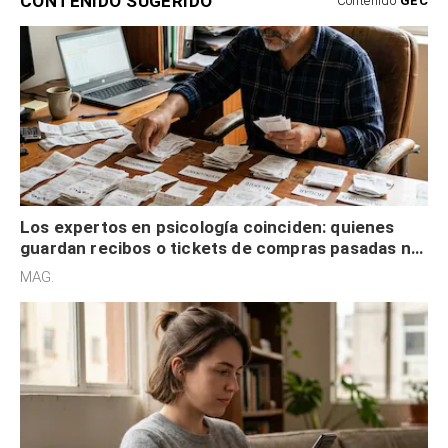
CONTENIDO SUGERIDO
Contenido
GEC
Los expertos en psicología coinciden: quienes
guardan recibos o tickets de compras pasadas no
son acumuladores, sino que tienen necesidad de
MAG.
control