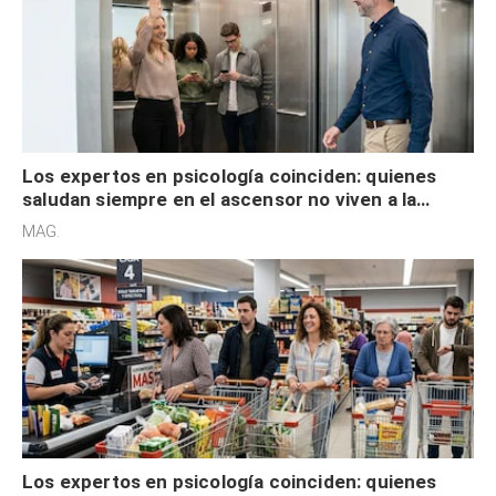
Los expertos en psicología coinciden: quienes
saludan siempre en el ascensor no viven a la
defensiva y tienen apertura social
MAG.
Los expertos en psicología coinciden: quienes