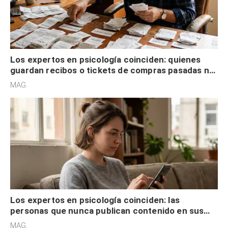
Los expertos en psicología coinciden: quienes
guardan recibos o tickets de compras pasadas no
son acumuladores, sino que tienen necesidad de
MAG.
control
Los expertos en psicología coinciden: las
personas que nunca publican contenido en sus
redes sociales no pretenden buscar validación
MAG.