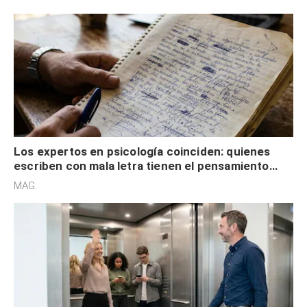
externa
Los expertos en psicología coinciden: quienes
escriben con mala letra tienen el pensamiento
acelerado y no lo hacen por desinterés
MAG.