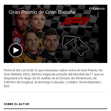
Gran Premio de Gran Bretaña 2025 | Fórmula 1
0
seconds
Ponte al día con todo lo que necesitas saber sobre el Gran Premio de
of
Gran Bretaña 2025, décimo segunda jornada del Mundial de F1 que se
32
disputará a lo largo de 52 vueltas en el Circuito de Silverstone, de
seconds
5.891km de longitud, el domingo 6 de julio. | Crédito: Ronie Bautista /
GEC
SOBRE EL AUTOR