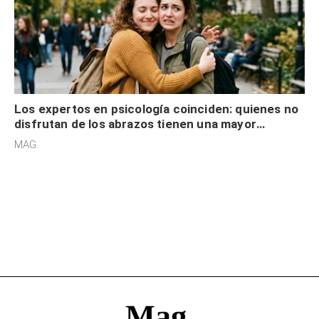
Los expertos en psicología coinciden: quienes no
disfrutan de los abrazos tienen una mayor
sensibilidad a los estímulos físicos y no es por
MAG.
desinterés