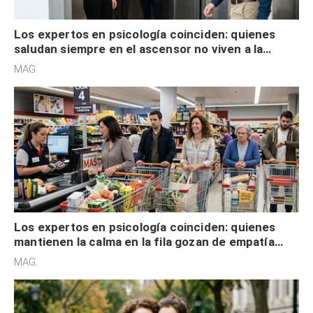
Los expertos en psicología coinciden: quienes
saludan siempre en el ascensor no viven a la
defensiva y tienen apertura social
MAG.
Los expertos en psicología coinciden: quienes
mantienen la calma en la fila gozan de empatía
cognitiva, gratitud y no solo tienen autocontrol
MAG.