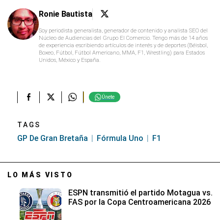
Ronie Bautista
Soy periodista generalista, generador de contenido y analista SEO del
Núcleo de Audiencias del Grupo El Comercio. Tengo más de 14 años
de experiencia escribiendo artículos de interés y de deportes (Béisbol,
Boxeo, Fútbol, Fútbol Americano, MMA, F1, Wrestling) para Estados
Unidos, México y España.
Únete
TAGS
GP De Gran Bretaña
Fórmula Uno
F1
LO MÁS VISTO
ESPN transmitió el partido Motagua vs.
FAS por la Copa Centroamericana 2026