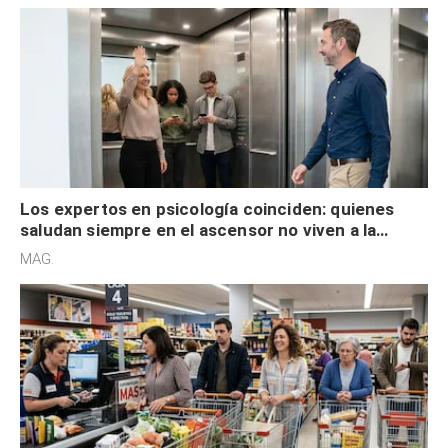
Los expertos en psicología coinciden: quienes
saludan siempre en el ascensor no viven a la
defensiva y tienen apertura social
MAG.