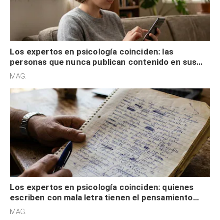
Los expertos en psicología coinciden: las
personas que nunca publican contenido en sus
redes sociales no pretenden buscar validación
MAG.
externa
Los expertos en psicología coinciden: quienes
escriben con mala letra tienen el pensamiento
acelerado y no lo hacen por desinterés
MAG.