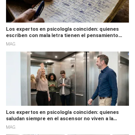
Los expertos en psicología coinciden: quienes
escriben con mala letra tienen el pensamiento
acelerado y no lo hacen por desinterés
MAG.
Los expertos en psicología coinciden: quienes
saludan siempre en el ascensor no viven a la
defensiva y tienen apertura social
MAG.