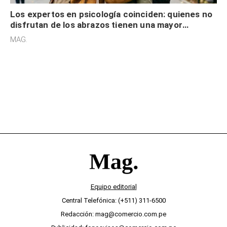
Los expertos en psicología coinciden: quienes no
disfrutan de los abrazos tienen una mayor
sensibilidad a los estímulos físicos y no es por
MAG.
desinterés
Equipo editorial
Central Telefónica: (+511) 311-6500
Redacción: mag@comercio.com.pe