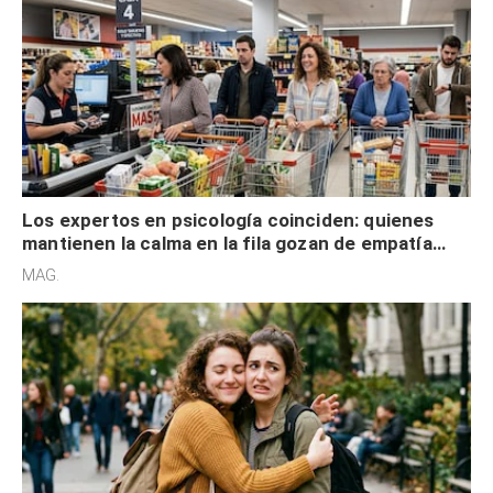
Los expertos en psicología coinciden: quienes
mantienen la calma en la fila gozan de empatía
cognitiva, gratitud y no solo tienen autocontrol
MAG.