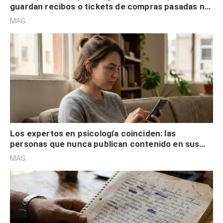
guardan recibos o tickets de compras pasadas no
son acumuladores, sino que tienen necesidad de
MAG.
control
Los expertos en psicología coinciden: las
personas que nunca publican contenido en sus
redes sociales no pretenden buscar validación
MAG.
externa