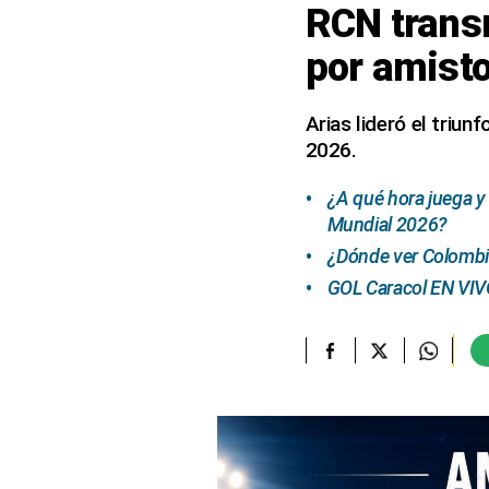
RCN transm
elcomercio.pe
por amist
Términos
Y
Condiciones
Arias lideró el triu
De
2026.
Uso
Oficinas
¿A qué hora juega y
Concesionarias
Mundial 2026?
Principios
¿Dónde ver Colombi
Rectores
GOL Caracol EN VIVO
Buenas
Prácticas
Políticas
De
Privacidad
Política
Integrada
De
Gestión