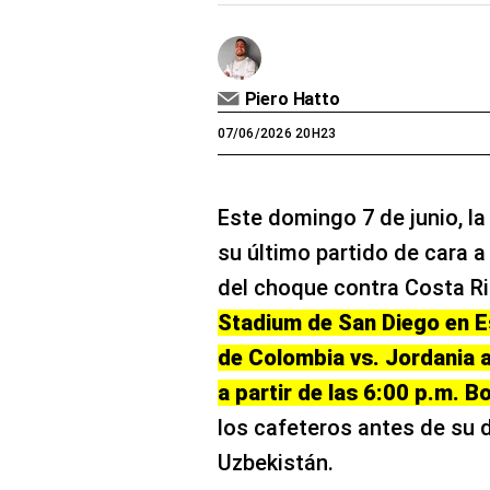
Piero Hatto
07/06/2026 20H23
Este domingo 7 de junio, l
su último partido de cara 
del choque contra Costa R
Stadium de San Diego en Es
de Colombia vs. Jordania 
a partir de las 6:00 p.m. B
los cafeteros antes de su 
Uzbekistán.