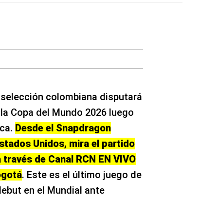
a selección colombiana disputará
a la Copa del Mundo 2026 luego
ica.
Desde el Snapdragon
tados Unidos, mira el partido
a través de Canal RCN EN VIVO
ogotá
. Este es el último juego de
debut en el Mundial ante