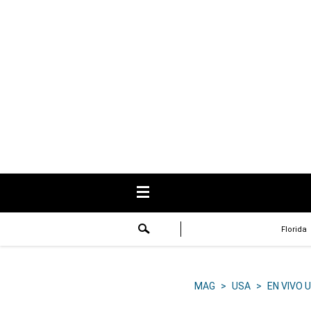
USA
Respuestas
Fama
Historias
Data
Videos
Recetas
Florida
Virales
Lo último
MAG
>
USA
>
EN VIVO 
Volver a El Comercio