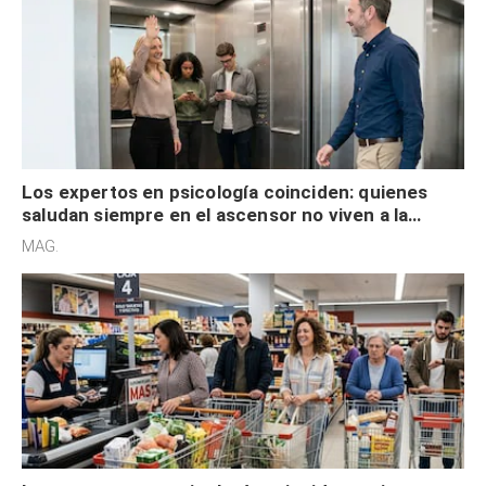
Los expertos en psicología coinciden: quienes
saludan siempre en el ascensor no viven a la
defensiva y tienen apertura social
MAG.