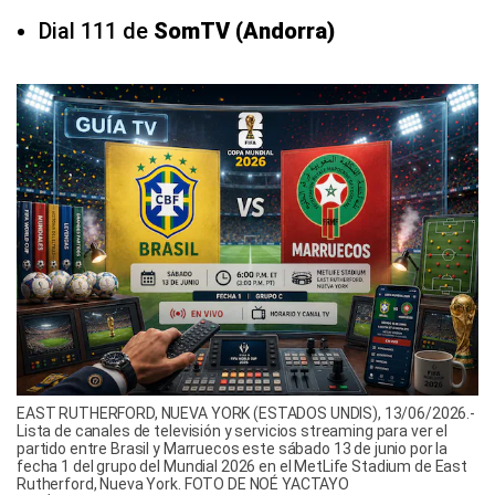
Dial 111 de
SomTV (Andorra)
EAST RUTHERFORD, NUEVA YORK (ESTADOS UNDIS), 13/06/2026.-
Lista de canales de televisión y servicios streaming para ver el
partido entre Brasil y Marruecos este sábado 13 de junio por la
fecha 1 del grupo del Mundial 2026 en el MetLife Stadium de East
Rutherford, Nueva York. FOTO DE NOÉ YACTAYO