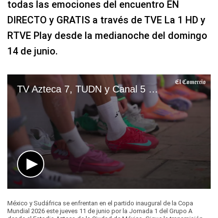
todas las emociones del encuentro EN
DIRECTO y GRATIS a través de TVE La 1 HD y
RTVE Play desde la medianoche del domingo
14 de junio.
TV Azteca 7, TUDN y Canal 5 EN VIVO GRATIS — ver partido México vs. Sudáfrica por TV abierta y Fútbol Online | VIDEO
0
seconds
México y Sudáfrica se enfrentan en el partido inaugural de la Copa
of
Mundial 2026 este jueves 11 de junio por la Jornada 1 del Grupo A
1