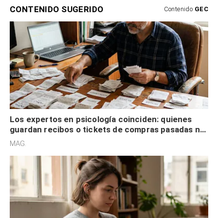
CONTENIDO SUGERIDO
Contenido
GEC
Los expertos en psicología coinciden: quienes
guardan recibos o tickets de compras pasadas no
son acumuladores, sino que tienen necesidad de
MAG.
control