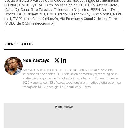
desde el Estadio Azteca de la Ciudad de México. Sigue la transmisión
minute,
EN VIVO, ONLINE y GRATIS en los canales de TUDN, TV Azteca Siete
30
(Canal 7), Canal 5 de Televisa, Telemundo Deportes, ESPN, DirecTV
seconds
Sports, DGO, Disney Plus, GOL Caracol, Peacock TV, TiGo Sports, RTVE
La 1, TV Pública, Canal 9 (Nuev9), ViX Premium y Canal 2 de Las Estrellas.
(VIDEO de X @miseleccionmx)
SOBRE EL AUTOR
Noé Yactayo
Noé Yactayo es periodista especializado en Mundial FIFA 2026,
selecciones nacionales, UFC, televisión deportiva y streaming para
audiencias hispanas de Estados Unidos. Integra El Comercio desde
2022 y cuenta con 13 años de experiencia en medios digitales. Antes
trabajó en Mi Bundesliga, La República y Líbero.