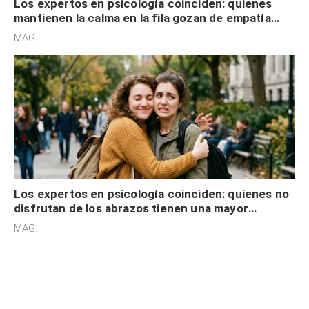
Los expertos en psicología coinciden: quienes
mantienen la calma en la fila gozan de empatía
cognitiva, gratitud y no solo tienen autocontrol
MAG.
Los expertos en psicología coinciden: quienes no
disfrutan de los abrazos tienen una mayor
sensibilidad a los estímulos físicos y no es por
MAG.
desinterés