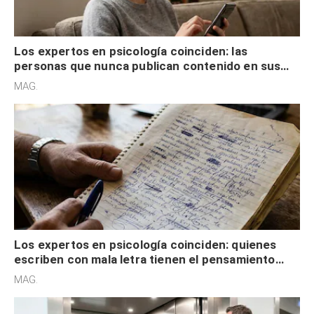
Los expertos en psicología coinciden: las
personas que nunca publican contenido en sus
redes sociales no pretenden buscar validación
MAG.
externa
Los expertos en psicología coinciden: quienes
escriben con mala letra tienen el pensamiento
acelerado y no lo hacen por desinterés
MAG.