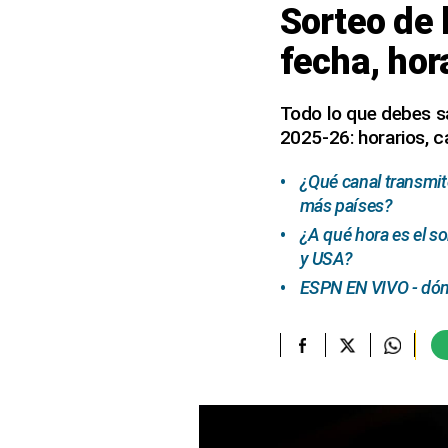
Sorteo de
elcomercio.pe
fecha, hor
Términos
Y
Condiciones
Todo lo que debes sa
De
2025-26: horarios, c
Uso
Oficinas
¿Qué canal transmit
Concesionarias
más países?
Principios
¿A qué hora es el s
Rectores
y USA?
Buenas
ESPN EN VIVO - dón
Prácticas
Políticas
De
Privacidad
Política
Integrada
De
Gestión