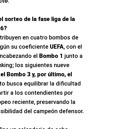
cto
.
 sorteo de la fase liga de la
26?
istribuyen en cuatro bombos de
gún su coeficiente
UEFA
, con el
ncabezando el
Bombo 1
junto a
nking; los siguientes nueve
el Bombo 3 y, por último, el
o busca equilibrar la dificultad
partir a los contendientes por
opeo reciente, preservando la
visibilidad del campeón defensor.