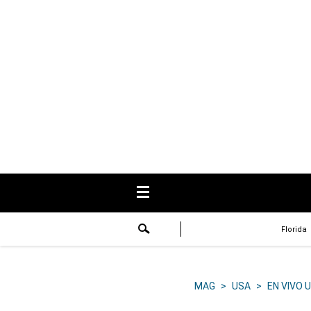
USA
Respuestas
Fama
Historias
Data
Videos
Recetas
Florida
Virales
Lo último
MAG
>
USA
>
EN VIVO 
Volver a El Comercio