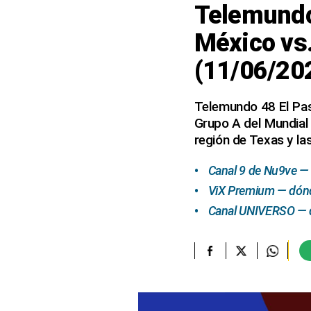
Telemundo 
elcomercio.pe
México vs.
Términos
(11/06/20
Y
Condiciones
De
Uso
Telemundo 48 El Paso
Grupo A del Mundial
Oficinas
Concesionarias
región de Texas y la
Principios
Rectores
Canal 9 de Nu9ve — 
ViX Premium — dónde
Buenas
Prácticas
Canal UNIVERSO — d
Políticas
De
Privacidad
Política
Integrada
De
Gestión