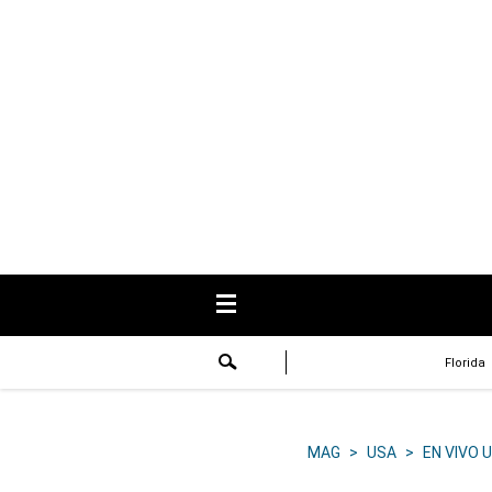
USA
Respuestas
Fama
Historias
Data
Videos
Recetas
Florida
Virales
Lo último
MAG
>
USA
>
EN VIVO 
Volver a El Comercio