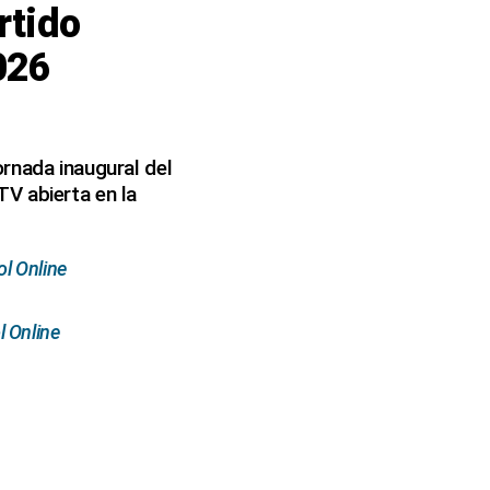
rtido
026
rnada inaugural del
V abierta en la
ol Online
 Online