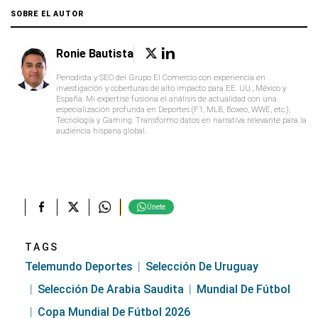
SOBRE EL AUTOR
Ronie Bautista
Periodista y SEO del Grupo El Comercio con experiencia en
investigación y coberturas de alto impacto para EE. UU., México y
España. Mi expertise fusiona el análisis de actualidad con una
especialización profunda en Deportes (F1, MLB, Boxeo, WWE, etc.),
Tecnología y Gaming. Transformo datos en narrativa relevante para la
audiencia hispana global.
Únete
TAGS
Telemundo Deportes
Selección De Uruguay
Selección De Arabia Saudita
Mundial De Fútbol
Copa Mundial De Fútbol 2026