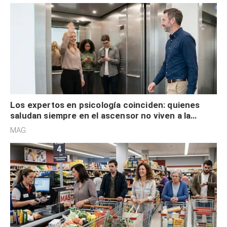
Los expertos en psicología coinciden: quienes
saludan siempre en el ascensor no viven a la
defensiva y tienen apertura social
MAG.