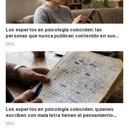
Los expertos en psicología coinciden: las
personas que nunca publican contenido en sus
redes sociales no pretenden buscar validación
MAG.
externa
Los expertos en psicología coinciden: quienes
escriben con mala letra tienen el pensamiento
acelerado y no lo hacen por desinterés
MAG.