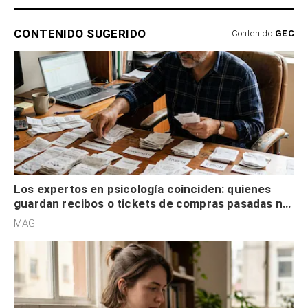
CONTENIDO SUGERIDO
Contenido
GEC
Los expertos en psicología coinciden: quienes
guardan recibos o tickets de compras pasadas no
son acumuladores, sino que tienen necesidad de
MAG.
control