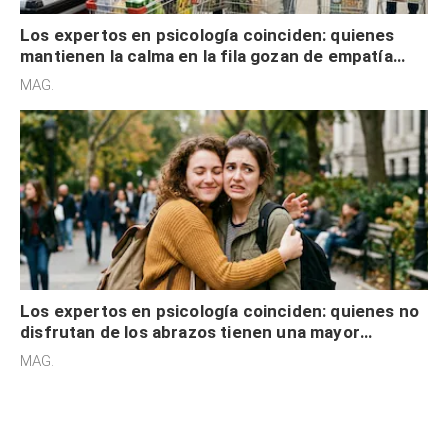
Los expertos en psicología coinciden: quienes
mantienen la calma en la fila gozan de empatía
cognitiva, gratitud y no solo tienen autocontrol
MAG.
Los expertos en psicología coinciden: quienes no
disfrutan de los abrazos tienen una mayor
sensibilidad a los estímulos físicos y no es por
MAG.
desinterés