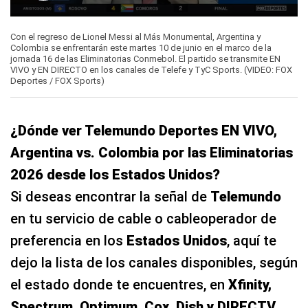
0
seconds
Con el regreso de Lionel Messi al Más Monumental, Argentina y
of
Colombia se enfrentarán este martes 10 de junio en el marco de la
2
jornada 16 de las Eliminatorias Conmebol. El partido se transmite EN
minutes,
VIVO y EN DIRECTO en los canales de Telefe y TyC Sports. (VIDEO: FOX
32
Deportes / FOX Sports)
seconds
¿Dónde ver Telemundo Deportes EN VIVO,
Argentina vs. Colombia por las Eliminatorias
2026 desde los Estados Unidos?
Si deseas encontrar la señal de
Telemundo
en tu servicio de cable o cableoperador de
preferencia en los
Estados Unidos
, aquí te
dejo la lista de los canales disponibles, según
el estado donde te encuentres, en
Xfinity,
Spectrum, Optimum, Cox, Dish y DIRECTV
.