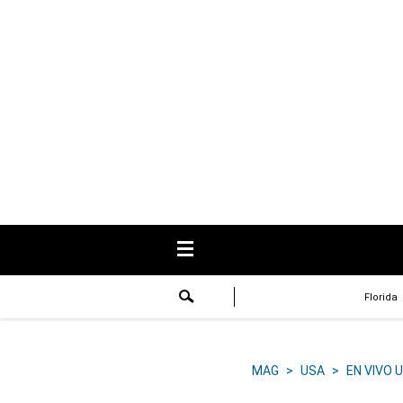
USA
Respuestas
Fama
Historias
Data
Videos
Recetas
Florida
Virales
Lo último
MAG
>
USA
>
EN VIVO 
Volver a El Comercio