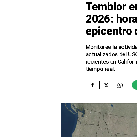
Temblor en
elcomercio.pe
2026: hora
Términos
epicentro 
Y
Condiciones
De
Uso
Monitoree la activid
actualizados del US
Oficinas
Concesionarias
recientes en Califor
tiempo real.
Principios
Rectores
Buenas
Prácticas
Políticas
De
Privacidad
Política
Integrada
De
Gestión