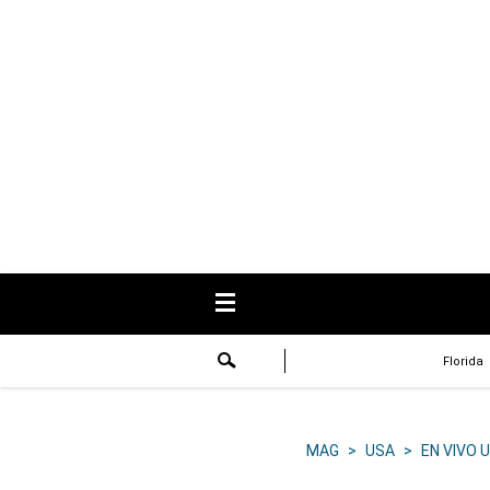
USA
Respuestas
Fama
Historias
Data
Videos
Recetas
Florida
Virales
Lo último
MAG
>
USA
>
EN VIVO 
Volver a El Comercio