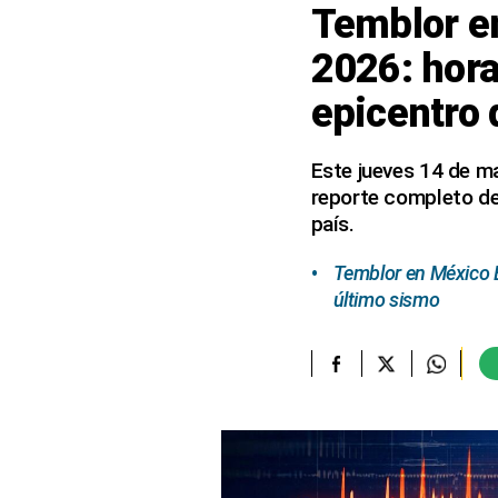
Temblor e
elcomercio.pe
2026: hora
Términos
epicentro 
Y
Condiciones
De
Uso
Este jueves 14 de ma
reporte completo del
Oficinas
Concesionarias
país.
Principios
Rectores
Temblor en México E
último sismo
Buenas
Prácticas
Políticas
De
Privacidad
Política
Integrada
De
Gestión