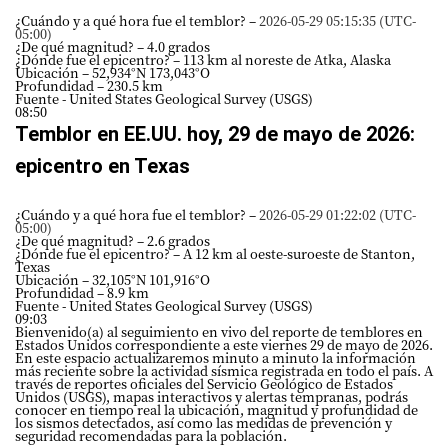
¿Cuándo y a qué hora fue el temblor? –
2026-05-29 05:15:35 (UTC-
05:00)
¿De qué magnitud? – 4.0 grados
¿Dónde fue el epicentro? – 113 km al noreste de Atka, Alaska
Ubicación – 52,934°N 173,043°O
Profundidad – 230.5 km
Fuente - United States Geological Survey (USGS)
08:50
Temblor en EE.UU. hoy, 29 de mayo de 2026:
epicentro en Texas
¿Cuándo y a qué hora fue el temblor? –
2026-05-29 01:22:02 (UTC-
05:00)
¿De qué magnitud? – 2.6 grados
¿Dónde fue el epicentro? – A 12 km al oeste-suroeste de Stanton,
Texas
Ubicación – 32,105°N 101,916°O
Profundidad – 8.9 km
Fuente - United States Geological Survey (USGS)
09:03
Bienvenido(a) al seguimiento en vivo del reporte de temblores en
Estados Unidos correspondiente a este viernes 29 de mayo de 2026.
En este espacio actualizaremos minuto a minuto la información
más reciente sobre la actividad sísmica registrada en todo el país. A
través de reportes oficiales del Servicio Geológico de Estados
Unidos (USGS), mapas interactivos y alertas tempranas, podrás
conocer en tiempo real la ubicación, magnitud y profundidad de
los sismos detectados, así como las medidas de prevención y
seguridad recomendadas para la población.