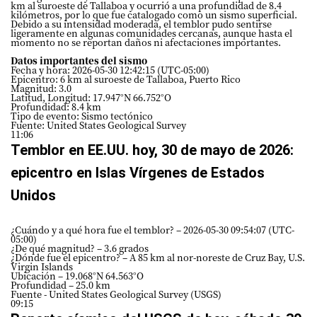
km al suroeste de Tallaboa y ocurrió a una profundidad de 8.4
kilómetros, por lo que fue catalogado como un sismo superficial.
Debido a su intensidad moderada, el temblor pudo sentirse
ligeramente en algunas comunidades cercanas, aunque hasta el
momento no se reportan daños ni afectaciones importantes.
Datos importantes del sismo
Fecha y hora: 2026-05-30 12:42:15 (UTC-05:00)
Epicentro: 6 km al suroeste de Tallaboa, Puerto Rico
Magnitud: 3.0
Latitud, Longitud: 17.947°N 66.752°O
Profundidad: 8.4 km
Tipo de evento: Sismo tectónico
Fuente: United States Geological Survey
11:06
Temblor en EE.UU. hoy, 30 de mayo de 2026:
epicentro en Islas Vírgenes de Estados
Unidos
¿Cuándo y a qué hora fue el temblor? – 2026-05-30 09:54:07 (UTC-
05:00)
¿De qué magnitud? – 3.6 grados
¿Dónde fue el epicentro? – A 85 km al nor-noreste de Cruz Bay, U.S.
Virgin Islands
Ubicación – 19.068°N 64.563°O
Profundidad – 25.0 km
Fuente - United States Geological Survey (USGS)
09:15