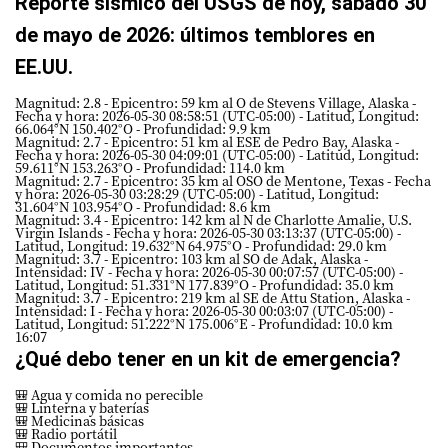
Reporte sísmico del USGS de hoy, sábado 30
de mayo de 2026: últimos temblores en
EE.UU.
Magnitud: 2.8 - Epicentro: 59 km al O de Stevens Village, Alaska -
Fecha y hora: 2026-05-30 08:58:51 (UTC-05:00) - Latitud, Longitud:
66.064°N 150.402°O - Profundidad: 9.9 km
Magnitud: 2.7 - Epicentro: 51 km al ESE de Pedro Bay, Alaska -
Fecha y hora: 2026-05-30 04:09:01 (UTC-05:00) - Latitud, Longitud:
59.611°N 153.263°O - Profundidad: 114.0 km
Magnitud: 2.7 - Epicentro: 35 km al OSO de Mentone, Texas - Fecha
y hora: 2026-05-30 03:28:29 (UTC-05:00) - Latitud, Longitud:
31.604°N 103.954°O - Profundidad: 8.6 km
Magnitud: 3.4 - Epicentro: 142 km al N de Charlotte Amalie, U.S.
Virgin Islands - Fecha y hora: 2026-05-30 03:13:37 (UTC-05:00) -
Latitud, Longitud: 19.632°N 64.975°O - Profundidad: 29.0 km
Magnitud: 3.7 - Epicentro: 103 km al SO de Adak, Alaska -
Intensidad: IV - Fecha y hora: 2026-05-30 00:07:57 (UTC-05:00) -
Latitud, Longitud: 51.331°N 177.839°O - Profundidad: 35.0 km
Magnitud: 3.7 - Epicentro: 219 km al SE de Attu Station, Alaska -
Intensidad: I - Fecha y hora: 2026-05-30 00:03:07 (UTC-05:00) -
Latitud, Longitud: 51.222°N 175.006°E - Profundidad: 10.0 km
16:07
¿Qué debo tener en un kit de emergencia?
🎒 Agua y comida no perecible
🎒 Linterna y baterías
🎒 Medicinas básicas
🎒 Radio portátil
🎒 Documentos importantes