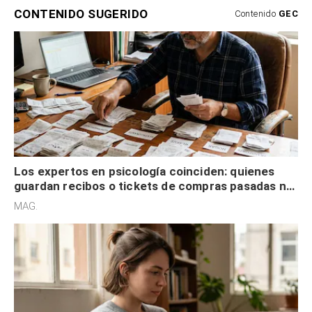
CONTENIDO SUGERIDO
Contenido
GEC
Los expertos en psicología coinciden: quienes
guardan recibos o tickets de compras pasadas no
son acumuladores, sino que tienen necesidad de
MAG.
control