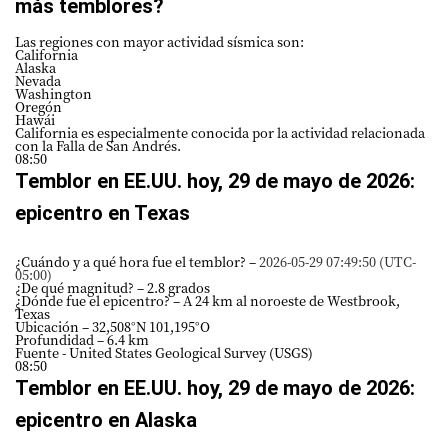
más temblores?
Las regiones con mayor actividad sísmica son:
California
Alaska
Nevada
Washington
Oregón
Hawái
California es especialmente conocida por la actividad relacionada
con la Falla de San Andrés.
08:50
Temblor en EE.UU. hoy, 29 de mayo de 2026:
epicentro en Texas
¿Cuándo y a qué hora fue el temblor? –
2026-05-29 07:49:50 (UTC-
05:00)
¿De qué magnitud? – 2.8 grados
¿Dónde fue el epicentro? – A 24 km al noroeste de Westbrook,
Texas
Ubicación – 32,508°N 101,195°O
Profundidad – 6.4 km
Fuente - United States Geological Survey (USGS)
08:50
Temblor en EE.UU. hoy, 29 de mayo de 2026:
epicentro en Alaska