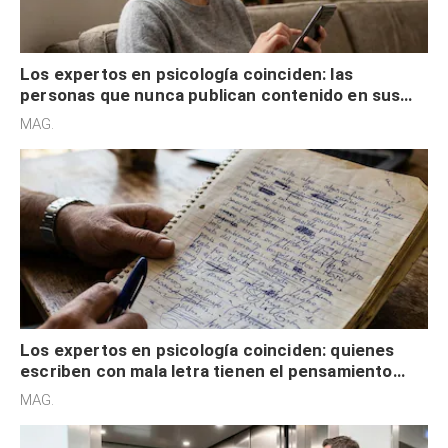
Los expertos en psicología coinciden: las
personas que nunca publican contenido en sus
redes sociales no pretenden buscar validación
MAG.
externa
Los expertos en psicología coinciden: quienes
escriben con mala letra tienen el pensamiento
acelerado y no lo hacen por desinterés
MAG.