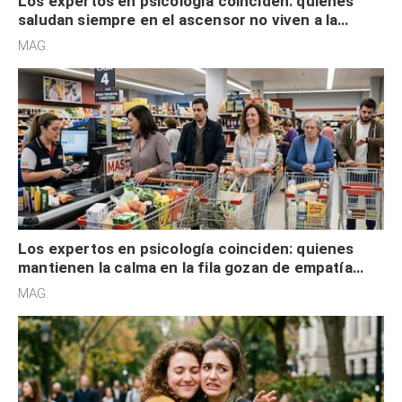
Los expertos en psicología coinciden: quienes
saludan siempre en el ascensor no viven a la
defensiva y tienen apertura social
MAG.
Los expertos en psicología coinciden: quienes
mantienen la calma en la fila gozan de empatía
cognitiva, gratitud y no solo tienen autocontrol
MAG.