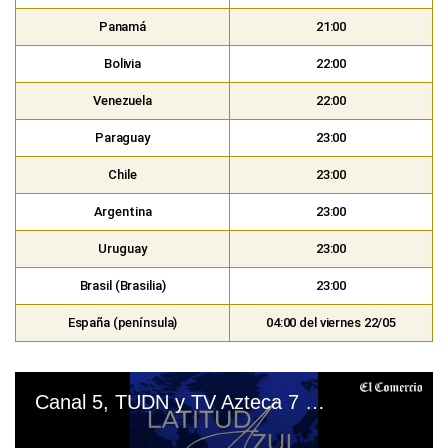
Panamá
21:00
Bolivia
22:00
Venezuela
22:00
Paraguay
23:00
Chile
23:00
Argentina
23:00
Uruguay
23:00
Brasil (Brasilia)
23:00
España (península)
04:00 del viernes 22/05
Canal 5, TUDN y TV Azteca 7 EN VIVO — ver partido Cruz Azul vs. Pumas UNAM por final de Liga MX en señal abierta