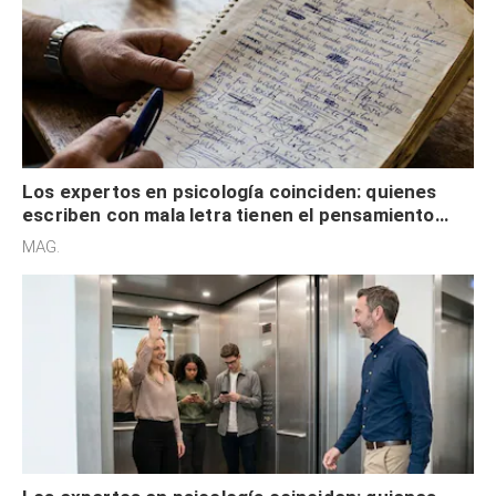
Los expertos en psicología coinciden: quienes
escriben con mala letra tienen el pensamiento
acelerado y no lo hacen por desinterés
MAG.