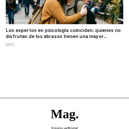
Los expertos en psicología coinciden: quienes no
disfrutan de los abrazos tienen una mayor
sensibilidad a los estímulos físicos y no es por
MAG.
desinterés
Equipo editorial