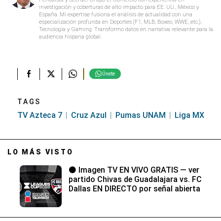
investigación y coberturas de alto impacto para EE. UU., México y
España. Mi expertise fusiona el análisis de actualidad con una
especialización profunda en Deportes (F1, MLB, Boxeo, WWE, etc.),
Tecnología y Gaming. Transformo datos en narrativa relevante para la
audiencia hispana global.
Únete
TAGS
TV Azteca 7
Cruz Azul
Pumas UNAM
Liga MX
LO MÁS VISTO
⚫ Imagen TV EN VIVO GRATIS — ver
partido Chivas de Guadalajara vs. FC
Dallas EN DIRECTO por señal abierta