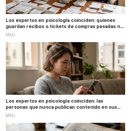
Los expertos en psicología coinciden: quienes
guardan recibos o tickets de compras pasadas no
son acumuladores, sino que tienen necesidad de
MAG.
control
Los expertos en psicología coinciden: las
personas que nunca publican contenido en sus
redes sociales no pretenden buscar validación
MAG.
externa