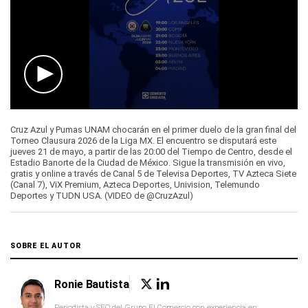
0
seconds
Cruz Azul y Pumas UNAM chocarán en el primer duelo de la gran final del
of
Torneo Clausura 2026 de la Liga MX. El encuentro se disputará este
10
jueves 21 de mayo, a partir de las 20:00 del Tiempo de Centro, desde el
seconds
Estadio Banorte de la Ciudad de México. Sigue la transmisión en vivo,
gratis y online a través de Canal 5 de Televisa Deportes, TV Azteca Siete
(Canal 7), ViX Premium, Azteca Deportes, Univision, Telemundo
Deportes y TUDN USA. (VIDEO de @CruzAzul)
SOBRE EL AUTOR
Ronie Bautista
Periodista y SEO del Grupo El Comercio con experiencia en