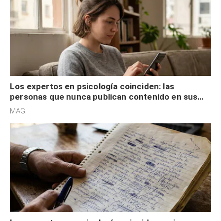
Los expertos en psicología coinciden: las
personas que nunca publican contenido en sus
redes sociales no pretenden buscar validación
MAG.
externa