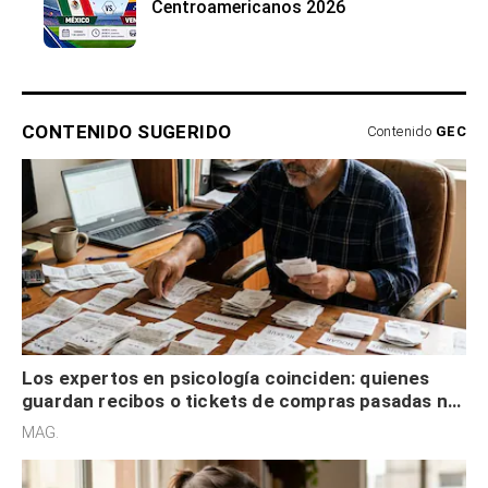
Centroamericanos 2026
CONTENIDO SUGERIDO
Contenido
GEC
Los expertos en psicología coinciden: quienes
guardan recibos o tickets de compras pasadas no
son acumuladores, sino que tienen necesidad de
MAG.
control