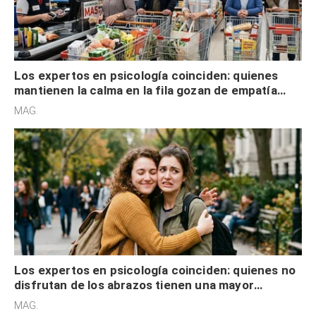
Los expertos en psicología coinciden: quienes
mantienen la calma en la fila gozan de empatía
cognitiva, gratitud y no solo tienen autocontrol
MAG.
Los expertos en psicología coinciden: quienes no
disfrutan de los abrazos tienen una mayor
sensibilidad a los estímulos físicos y no es por
MAG.
desinterés