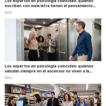
Los expertos en psicología coinciden: quienes
escriben con mala letra tienen el pensamiento
acelerado y no lo hacen por desinterés
MAG.
Los expertos en psicología coinciden: quienes
saludan siempre en el ascensor no viven a la
defensiva y tienen apertura social
MAG.