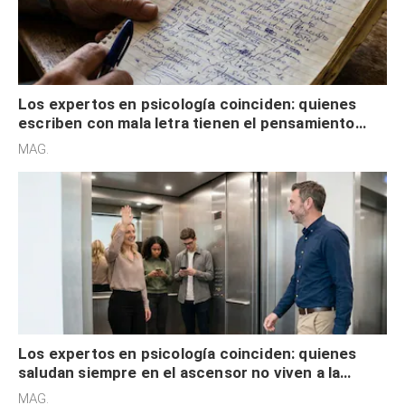
Los expertos en psicología coinciden: quienes
escriben con mala letra tienen el pensamiento
acelerado y no lo hacen por desinterés
MAG.
Los expertos en psicología coinciden: quienes
saludan siempre en el ascensor no viven a la
defensiva y tienen apertura social
MAG.