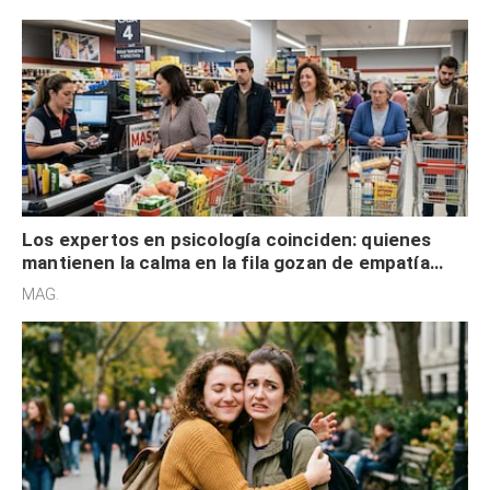
Los expertos en psicología coinciden: quienes
mantienen la calma en la fila gozan de empatía
cognitiva, gratitud y no solo tienen autocontrol
MAG.