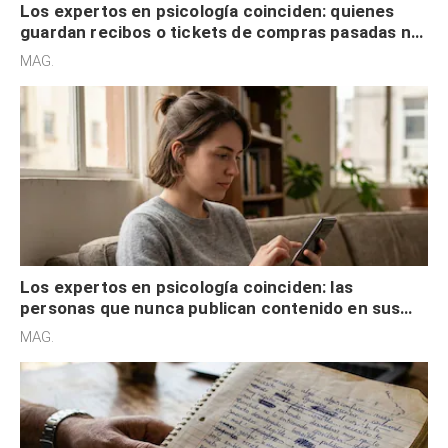
Los expertos en psicología coinciden: quienes
guardan recibos o tickets de compras pasadas no
son acumuladores, sino que tienen necesidad de
MAG.
control
Los expertos en psicología coinciden: las
personas que nunca publican contenido en sus
redes sociales no pretenden buscar validación
MAG.
externa