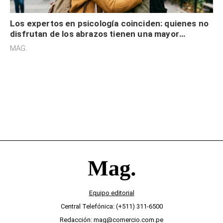
Los expertos en psicología coinciden: quienes no
disfrutan de los abrazos tienen una mayor
sensibilidad a los estímulos físicos y no es por
MAG.
desinterés
Equipo editorial
Central Telefónica: (+511) 311-6500
Redacción: mag@comercio.com.pe