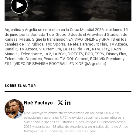
0
seconds
Argentina y Argelia se enfrentan en la Copa Mundial 2026 este lunes 15
of
de junio por la Jornada 1 del Grupo J desde el Arrowhead Stadium de
1
Kansas, Misuri. Sigue la transmisión EN VIVO, ONLINE y GRATIS en los
minute,
canales de TV Pública, TyC Sports, Telefe, Paramount Plus, TV Azteca,
11
Canal 5, TV Azteca, ViX Premium, La 1 HD de TVE, RTVE Play, DAZN
seconds
Mundial, Teledeporte, La 2, La 2Cat, DIRECTV, DGO, ESPN, Disney Plus,
Telemundo Deportes, Peacock TV, GOL Caracol, RCN, ViX Premium y
FS1. (VIDEO DE SPANISH FOOTBALL EN X DE @Argentina)
SOBRE EL AUTOR
Noé Yactayo
Noé Yactayo es periodista especializado en Mundial FIFA 2026,
selecciones nacionales, UFC, televisión deportiva y streaming para
audiencias hispanas de Estados Unidos. Integra El Comercio desde
2022 y cuenta con 13 años de experiencia en medios digitales. Antes
trabajó en Mi Bundesliga, La República y Líbero.