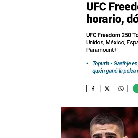
UFC Freed
elcomercio.pe
horario, d
Términos
Y
Condiciones
UFC Freedom 250 Top
De
Unidos, México, Esp
Uso
Paramount+.
Oficinas
Concesionarias
Topuria - Gaethje e
Principios
quién ganó la pelea 
Rectores
Buenas
Prácticas
Políticas
De
Privacidad
Política
Integrada
De
Gestión