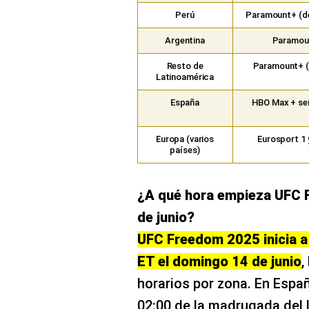
Perú
Paramount+ (de
Argentina
Paramoun
Resto de
Paramount+ (
Latinoamérica
España
HBO Max + se
Europa (varios
Eurosport 1 
países)
¿A qué hora empieza UFC 
de junio?
UFC Freedom 2025 inicia a 
ET el domingo 14 de junio
,
horarios por zona. En Españ
02:00 de la madrugada del l