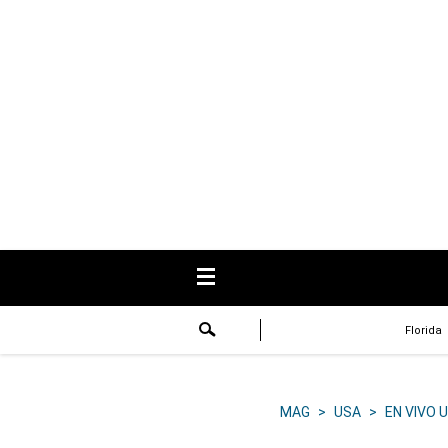
USA
Respuestas
Fama
Historias
Data
Videos
Recetas
Florida
Virales
Lo último
MAG
>
USA
>
EN VIVO 
Volver a El Comercio