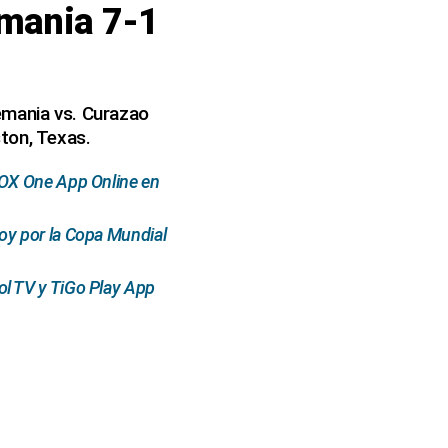
emania 7-1
emania vs. Curazao
ton, Texas.
FOX One App Online en
oy por la Copa Mundial
l TV y TiGo Play App