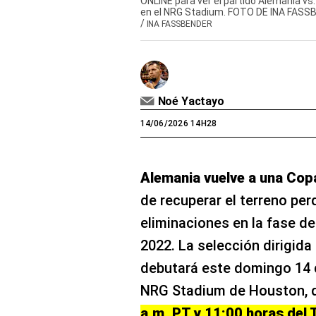
ONLINE para ver el partido Alemania vs.
en el NRG Stadium. FOTO DE INA FAS
/
INA FASSBENDER
Noé Yactayo
14/06/2026 14H28
Alemania vuelve a una Cop
de recuperar el terreno per
eliminaciones en la fase d
2022. La selección dirigida
debutará este domingo 14 d
NRG Stadium de Houston, 
a.m. PT y 11:00 horas del