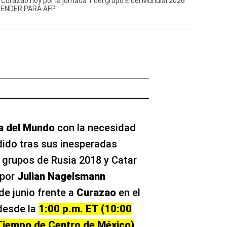
 Curazao hoy por la jornada 1 del grupo E del Mundial 2026
SBENDER PARA AFP
a del Mundo
con la necesidad
dido tras sus inesperadas
e grupos de Rusia 2018 y Catar
 por
Julian Nagelsmann
e junio frente a
Curazao
en el
desde la
1:00 p.m. ET (10:00
 Tiempo de Centro de México)
,