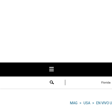
USA
Respuestas
Fama
Historias
Data
Videos
Recetas
Florida
Virales
Lo último
MAG
>
USA
>
EN VIVO 
Volver a El Comercio