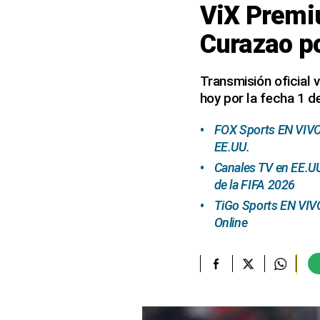
ViX Premiu
elcomercio.pe
Curazao p
Términos
Y
Condiciones
Transmisión oficial 
De
hoy por la fecha 1 d
Uso
Oficinas
FOX Sports EN VIVO 
Concesionarias
EE.UU.
Principios
Canales TV en EE.UU
Rectores
de la FIFA 2026
Buenas
TiGo Sports EN VIV
Prácticas
Online
Políticas
De
Privacidad
Política
Integrada
De
Gestión