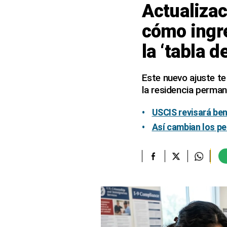
Actualiza
elcomercio.pe
cómo ingre
Términos
la ‘tabla 
Y
Condiciones
De
Uso
Este nuevo ajuste te
la residencia permane
Oficinas
Concesionarias
USCIS revisará be
Principios
Rectores
Así cambian los pe
Buenas
Prácticas
Políticas
De
Privacidad
Política
Integrada
De
Gestión