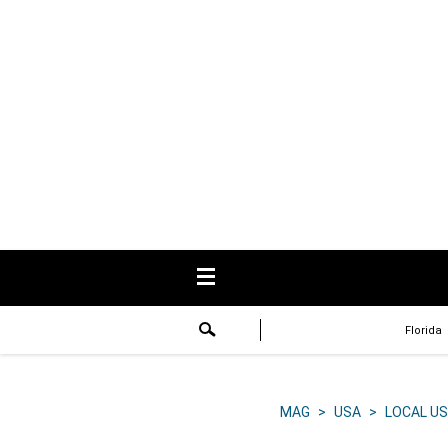
USA
Respuestas
Fama
Historias
Data
Videos
Recetas
Florida
Virales
Lo último
MAG
>
USA
>
LOCAL US
Volver a El Comercio