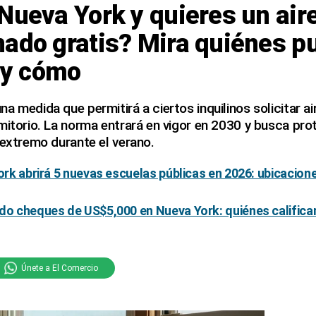
Nueva York y quieres un air
nado gratis? Mira quiénes p
o y cómo
a medida que permitirá a ciertos inquilinos solicitar a
mitorio. La norma entrará en vigor en 2030 y busca pro
 extremo durante el verano.
York abrirá 5 nuevas escuelas públicas en 2026: ubicacion
do cheques de US$5,000 en Nueva York: quiénes califican
Únete a El Comercio