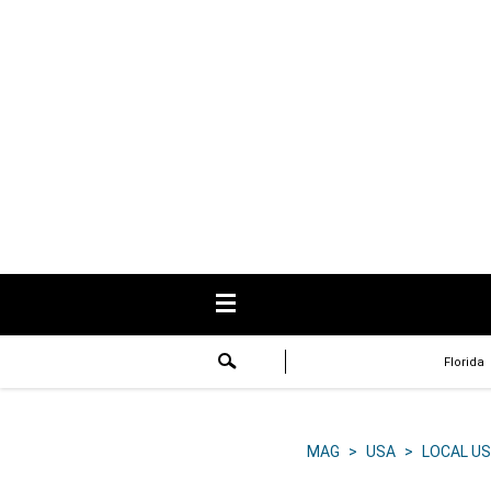
USA
Respuestas
Fama
Historias
Data
Videos
Recetas
Florida
Virales
Lo último
MAG
>
USA
>
LOCAL US
Volver a El Comercio