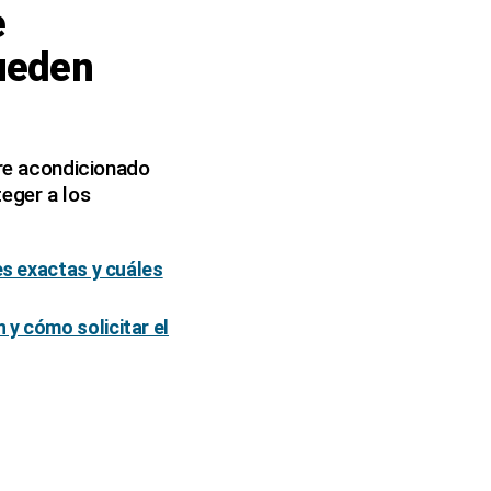
e
ueden
ire acondicionado
teger a los
es exactas y cuáles
 y cómo solicitar el