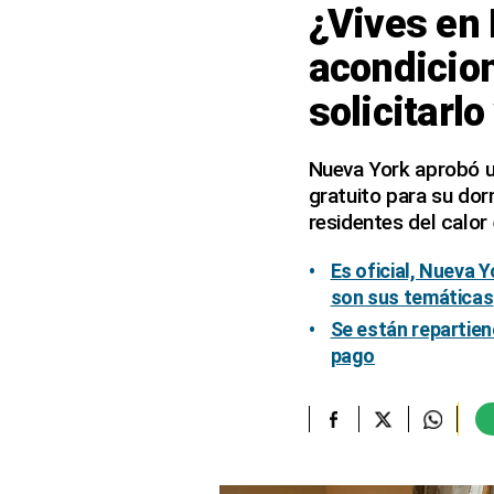
¿Vives en 
elcomercio.pe
acondicio
Términos
solicitarl
Y
Condiciones
De
Uso
Nueva York aprobó un
gratuito para su dor
Oficinas
Concesionarias
residentes del calor
Principios
Rectores
Es oficial, Nueva 
son sus temáticas
Buenas
Prácticas
Se están repartien
pago
Políticas
De
Privacidad
Política
Integrada
De
Gestión