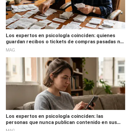
Los expertos en psicología coinciden: quienes
guardan recibos o tickets de compras pasadas no
son acumuladores, sino que tienen necesidad de
MAG.
control
Los expertos en psicología coinciden: las
personas que nunca publican contenido en sus
redes sociales no pretenden buscar validación
MAG.