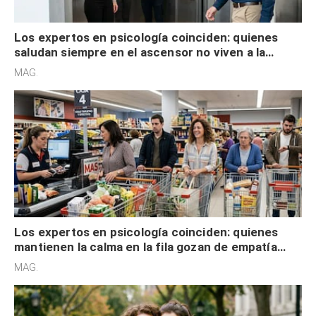
Los expertos en psicología coinciden: quienes
saludan siempre en el ascensor no viven a la
defensiva y tienen apertura social
MAG.
Los expertos en psicología coinciden: quienes
mantienen la calma en la fila gozan de empatía
cognitiva, gratitud y no solo tienen autocontrol
MAG.