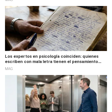
externa
Los expertos en psicología coinciden: quienes
escriben con mala letra tienen el pensamiento
acelerado y no lo hacen por desinterés
MAG.