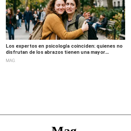
Los expertos en psicología coinciden: quienes no
disfrutan de los abrazos tienen una mayor
sensibilidad a los estímulos físicos y no es por
MAG.
desinterés