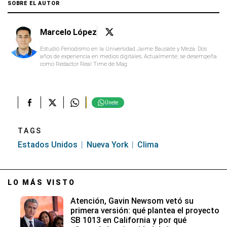
SOBRE EL AUTOR
Marcelo López
Estudió Periodismo en la Universidad Jaime Bausate y Meza. Dos
años de experiencia en medios digitales. Actualmente, se desempeña
como Redactor Real Time de Mag.
Únete
TAGS
Estados Unidos
Nueva York
Clima
LO MÁS VISTO
Atención, Gavin Newsom vetó su
primera versión: qué plantea el proyecto
SB 1013 en California y por qué